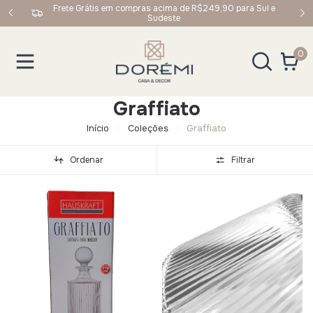
upom:
Frete Grátis em compras acima de R$249,90 para Sul e
Sudeste
0
Graffiato
Início
Coleções
Graffiato
Ordenar
Filtrar