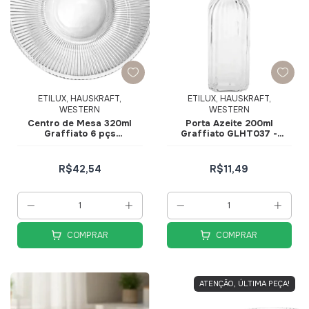
ETILUX, HAUSKRAFT,
ETILUX, HAUSKRAFT,
WESTERN
WESTERN
Centro de Mesa 320ml
Porta Azeite 200ml
Graffiato 6 pçs
Graffiato GLHT037 -
CJSB026TR - Hauskraft
Hauskraft
R$42,54
R$11,49
COMPRAR
COMPRAR
ATENÇÃO, ÚLTIMA PEÇA!