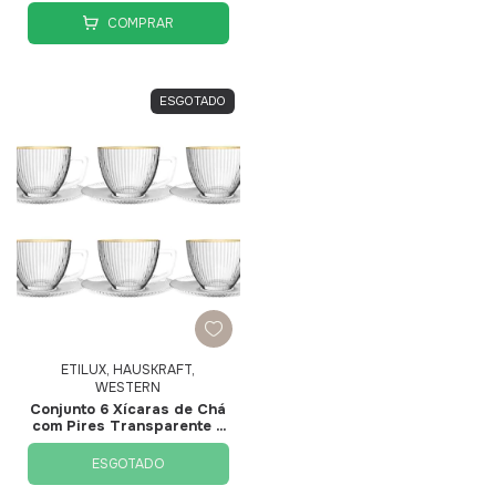
COMPRAR
ESGOTADO
ETILUX, HAUSKRAFT,
WESTERN
Conjunto 6 Xícaras de Ch
com Pires Transparente e
Borda Dourada Graffiato
230ml JGCH065-GD -
ESGOTADO
Hauskraft