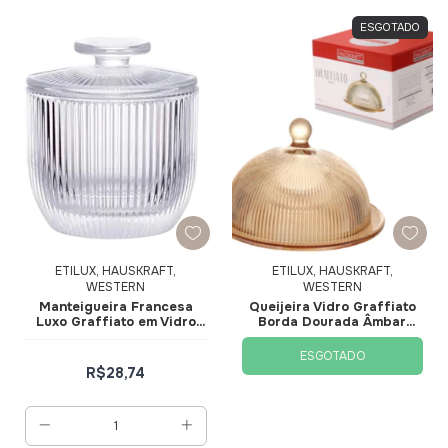
ESGOTADO
ETILUX, HAUSKRAFT,
ETILUX, HAUSKRAFT,
WESTERN
WESTERN
Manteigueira Francesa
Queijeira Vidro Graffiato
Luxo Graffiato em Vidro
Borda Dourada Âmbar
9,5x9,5x11cm 150ml
20cm QJRA010 -
MTGR008TR - Hauskraft
Hauskraft
ESGOTADO
R$28,74