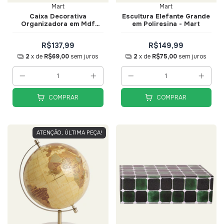
Mart
Mart
Caixa Decorativa
Escultura Elefante Grande
Organizadora em Mdf
em Poliresina - Mart
Laminado Amadeirado
32cm - Mart
R$137,99
R$149,99
2
x de
R$69,00
sem juros
2
x de
R$75,00
sem juros
COMPRAR
COMPRAR
ATENÇÃO, ÚLTIMA PEÇA!