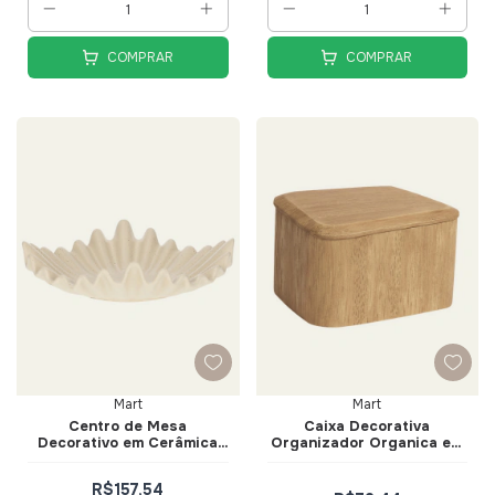
COMPRAR
COMPRAR
Mart
Mart
Centro de Mesa
Caixa Decorativa
Decorativo em Cerâmica
Organizador Organica em
Orgânica - Mart
Poliresina Tam P - Mart
R$157,54