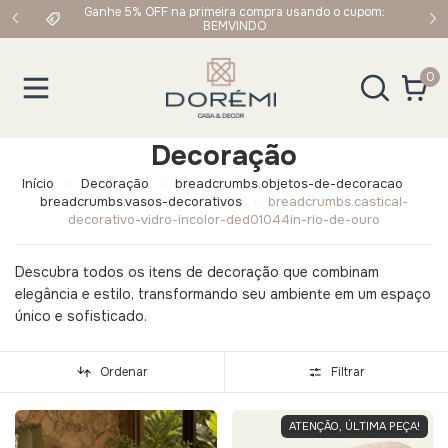
 Sul e
Ganhe 5% OFF na primeira compra usando o cupom:
BEMVINDO
0
Decoração
Início
Decoração
breadcrumbs.objetos-de-decoracao
breadcrumbs.vasos-decorativos
breadcrumbs.castical-
decorativo-vidro-incolor-ded01044in-rio-de-ouro
Descubra todos os itens de decoração que combinam
elegância e estilo, transformando seu ambiente em um espaço
único e sofisticado.
Ordenar
Filtrar
ATENÇÃO, ÚLTIMA PEÇA!