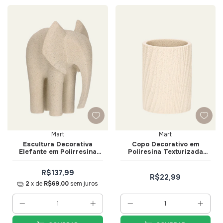
Mart
Mart
Escultura Decorativa
Copo Decorativo em
Elefante em Polirresina
Poliresina Texturizada
30cm Bege - Mart
10,5cm - Mart
R$137,99
R$22,99
2
x de
R$69,00
sem juros