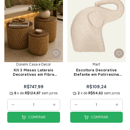
Doremi Casa e Decor
Mart
Kit 3 Mesas Laterais
Escultura Decorativa
Decorativas em Fibra
Elefante em Polirresina
Natural e Mdf 47cm -
Bege 26,5cm - Mart
Doremi Casa e Decor
R$747,99
R$109,24
6
x de
R$124,67
sem juros
2
x de
R$54,62
sem juros
COMPRAR
COMPRAR