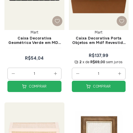
Mart
Mart
Caixa Decorativa
Caixa Decorativa Porta
Geométrica Verde em MDF
Objetos em Mdf Revestida
e Canvas Tam P - Mart
em Pu Caramelo Tam G -
Mart
R$137,99
R$54,04
2
x de
R$69,00
sem juros
COMPRAR
COMPRAR