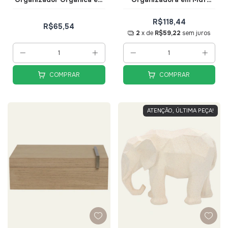
Poliresina Tam M - Mart
Laminado Amadeirado
22cm - Mart
R$118,44
R$65,54
2
x de
R$59,22
sem juros
COMPRAR
COMPRAR
ATENÇÃO, ÚLTIMA PEÇA!