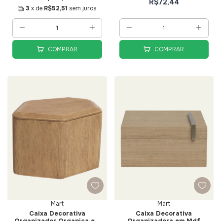
R$72,44
3
x de
R$52,51
sem juros
COMPRAR
COMPRAR
Mart
Mart
Caixa Decorativa
Caixa Decorativa
Organizador Organica em
Organizadora em Mdf