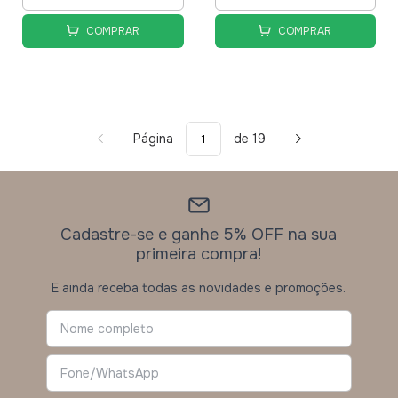
COMPRAR
COMPRAR
Página
de 19
Cadastre-se e ganhe 5% OFF na sua
primeira compra!
E ainda receba todas as novidades e promoções.