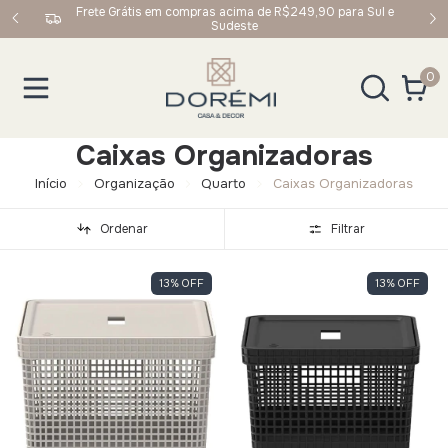
upom:
Frete Grátis em compras acima de R$249,90 para Sul e
Sudeste
0
Caixas Organizadoras
Início
Organização
Quarto
Caixas Organizadoras
Ordenar
Filtrar
13
%
OFF
13
%
OFF