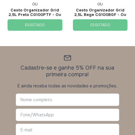
OU
OU
Cesto Organizador Grid
Cesto Organizador Grid
2,5L Preto CG100PTF - Ou
2,5L Bege CG100BGF - Ou
ESGOTADO
ESGOTADO
Cadastre-se e ganhe 5% OFF na sua
primeira compra!
E ainda receba todas as novidades e promoções.