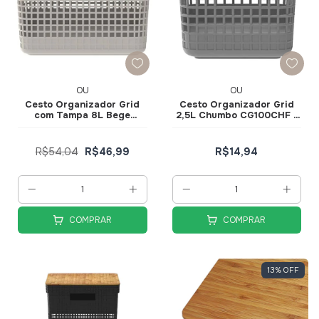
OU
OU
Cesto Organizador Grid
Cesto Organizador Grid
com Tampa 8L Bege
2,5L Chumbo CG100CHF -
CG250BGF -Ou
Ou
R$54,04
R$46,99
R$14,94
COMPRAR
COMPRAR
13
%
OFF