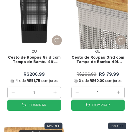
OU
OU
Cesto de Roupas Grid com
Cesto de Roupas Grid com
Tampa de Bambu 49L
Tampa de Bambu 49L
Preto CG455PTF - Ou
Bege CG455BGF - Ou
R$206,99
R$206,99
R$179,99
4
x de
R$51,75
sem juros
3
x de
R$60,00
sem juros
COMPRAR
COMPRAR
13
%
OFF
13
%
OFF