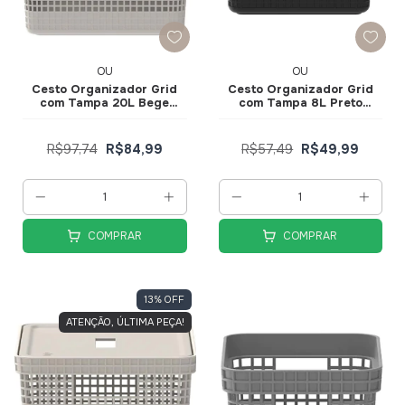
OU
OU
Cesto Organizador Grid
Cesto Organizador Grid
com Tampa 20L Bege
com Tampa 8L Preto
CG350BGF - Ou
CG250PTF -Ou
R$97,74
R$84,99
R$57,49
R$49,99
COMPRAR
COMPRAR
13
%
OFF
ATENÇÃO, ÚLTIMA PEÇA!