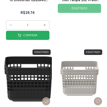
10 Divisórias 12x25x40
com Tampa 20L Preto
3268
CG350PTF - Ou
ESGOTADO
R$28,74
COMPRAR
ESGOTADO
ESGOTADO