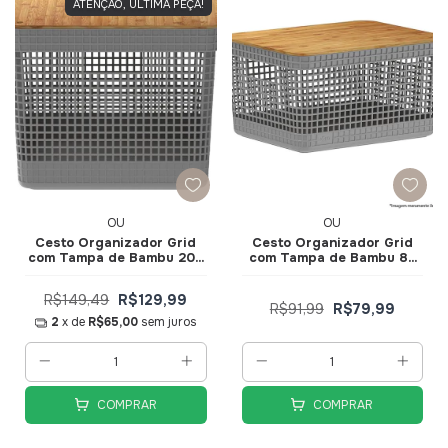
ATENÇÃO, ÚLTIMA PEÇA!
OU
OU
Cesto Organizador Grid
Cesto Organizador Grid
com Tampa de Bambu 20L
com Tampa de Bambu 8L
Chumbo CG355CHF - Ou
Chumbo CG255CHF - Ou
R$149,49
R$129,99
R$91,99
R$79,99
2
x de
R$65,00
sem juros
COMPRAR
COMPRAR