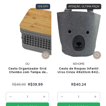
13
%
OFF
ATENÇÃO, ÚLTIMA PEÇA!
OU
KEHOME
Cesto Organizador Grid
Cesto de Roupas Infantil
Chumbo com Tampa de
Urso Cinza 49x33cm 8429
Bambu 2,5L CG155CHF -
- KeHome
Ou
R$45,99
R$39,99
R$40,24