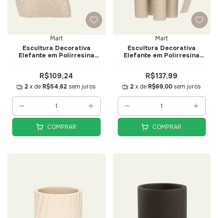
Mart
Mart
Escultura Decorativa
Escultura Decorativa
Elefante em Polirresina
Elefante em Polirresina
Bege 26,5cm - Mart
30cm Bege - Mart
R$109,24
R$137,99
2
x de
R$54,62
sem juros
2
x de
R$69,00
sem juros
COMPRAR
COMPRAR