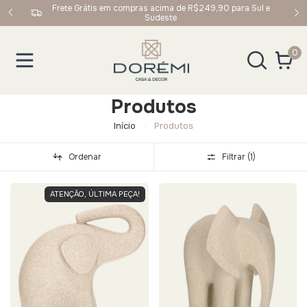
9,90 para Sul e
Ganhe 5% OFF na primeira compra usando o cupom:
BEMVINDO
0
Produtos
Início
Produtos
Ordenar
Filtrar (
1
)
ATENÇÃO, ÚLTIMA PEÇA!