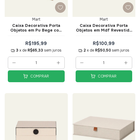
Mart
Mart
Caixa Decorativa Porta
Caixa Decorativa Porta
Objetos em Pu Bege com
Objetos em Mdf Revestida
Detalhe Dourado Tam G -
em Pu Bege Tam G - Mart
Mart
R$195,99
R$100,99
3
x de
R$65,33
sem juros
2
x de
R$50,50
sem juros
COMPRAR
COMPRAR