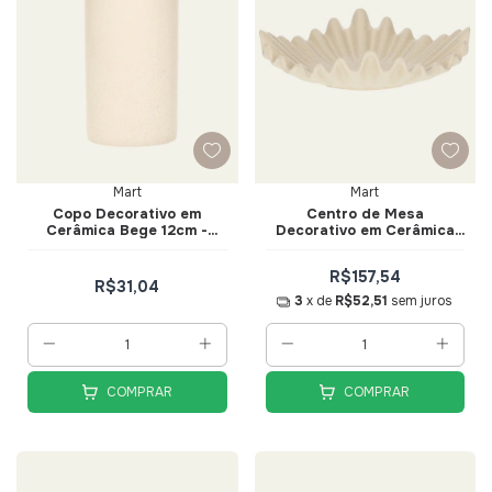
Mart
Mart
Copo Decorativo em
Centro de Mesa
Cerâmica Bege 12cm -
Decorativo em Cerâmica
Mart
Orgânica - Mart
R$157,54
R$31,04
3
x de
R$52,51
sem juros
COMPRAR
COMPRAR