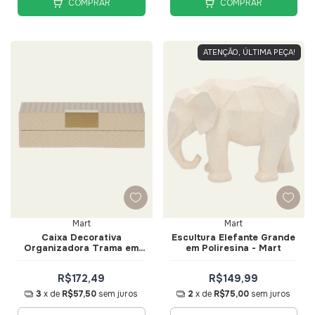
COMPRAR
COMPRAR
ATENÇÃO, ÚLTIMA PEÇA!
Mart
Mart
Caixa Decorativa
Escultura Elefante Grande
Organizadora Trama em
em Poliresina - Mart
PU Bege 26,5cm - Mart
R$172,49
R$149,99
3
x de
R$57,50
sem juros
2
x de
R$75,00
sem juros