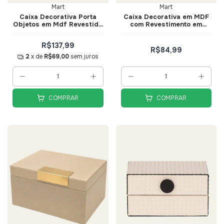
Mart
Mart
Caixa Decorativa Porta
Caixa Decorativa em MDF
Objetos em Mdf Revestida
com Revestimento em
em Pu Caramelo Tam G -
Fibra Natural 18,5cm -
Mart
Mart
R$137,99
R$84,99
2
x de
R$69,00
sem juros
COMPRAR
COMPRAR