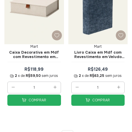
Mart
Mart
Caixa Decorativa em Mdf
Livro Caixa em Mdf com
com Revestimento em
Revestimento em Veludo
Linho Tam. P - Mart
Azul Tam 32cm - Mart
R$118,99
R$126,49
2
x de
R$59,50
sem juros
2
x de
R$63,25
sem juros
COMPRAR
COMPRAR