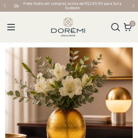
upom:
Frete Grátis em compras acima de R$249,90 para Sul e
Sudeste
0