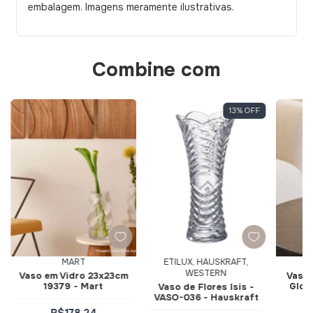
embalagem. Imagens meramente ilustrativas.
Combine com
13
%
OFF
MART
ETILUX, HAUSKRAFT,
CO
WESTERN
Vaso em Vidro 23x23cm
Vaso 
19379 - Mart
Glow
Vaso de Flores Isis -
VASO-036 - Hauskraft
R$178,24