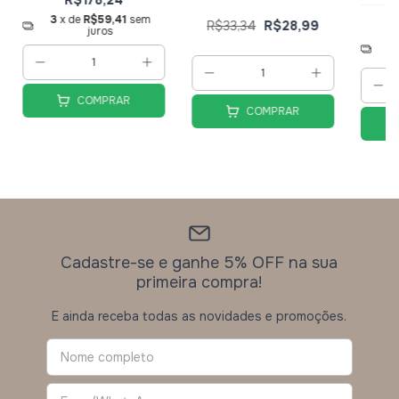
3
x de
R$59,41
sem
R$33,34
R$28,99
juros
3
COMPRAR
COMPRAR
Cadastre-se e ganhe 5% OFF na sua
primeira compra!
E ainda receba todas as novidades e promoções.