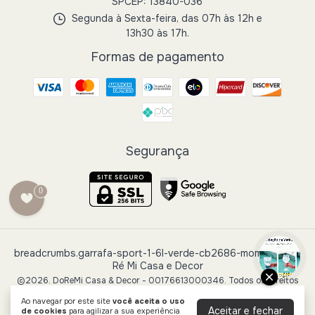
SPCEP: 13840-036
Segunda à Sexta-feira, das 07h às 12h e
13h30 às 17h.
Formas de pagamento
Segurança
0
breadcrumbs.garrafa-sport-1-6l-verde-cb2686-moment
- Do
Ré Mi Casa e Decor
©2026. DoReMi Casa & Decor - 00176613000346. Todos os direitos
reservados.
Ao navegar por este site
você aceita o uso
Aceitar e fechar
de cookies
para agilizar a sua experiência