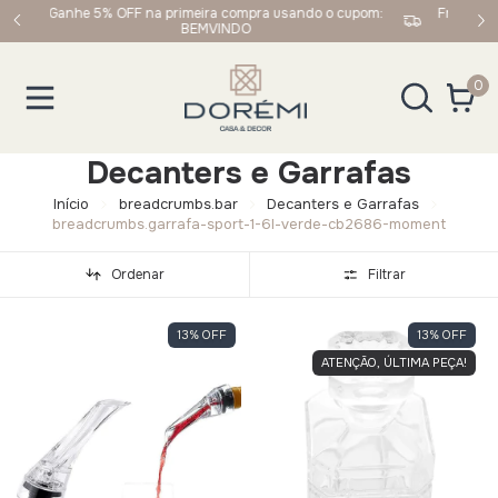
upom:
Frete Grátis em compras acima de R$249,90 para Sul e
Sudeste
0
Decanters e Garrafas
Início
breadcrumbs.bar
Decanters e Garrafas
breadcrumbs.garrafa-sport-1-6l-verde-cb2686-moment
Ordenar
Filtrar
13
%
OFF
13
%
OFF
ATENÇÃO, ÚLTIMA PEÇA!