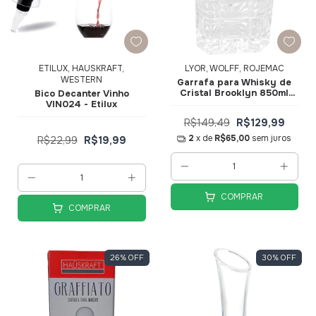
ETILUX, HAUSKRAFT,
LYOR, WOLFF, ROJEMAC
WESTERN
Garrafa para Whisky de
Cristal Brooklyn 850ml
Bico Decanter Vinho
20510 - Wolff
VIN024 - Etilux
R$149,49
R$129,99
2
x de
R$65,00
sem juros
R$22,99
R$19,99
COMPRAR
COMPRAR
26
%
OFF
30
%
OFF