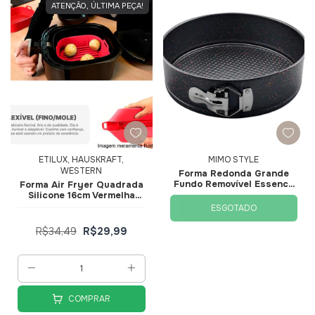
ATENÇÃO, ÚLTIMA PEÇA!
ETILUX, HAUSKRAFT,
MIMO STYLE
WESTERN
Forma Redonda Grande
Fundo Removível Essence
Forma Air Fryer Quadrada
26,5cm 9559 - Mimo Style
Silicone 16cm Vermelha
SLCN044-VM - Hauskraft
ESGOTADO
R$34,49
R$29,99
COMPRAR