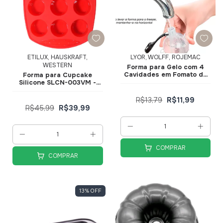
ETILUX, HAUSKRAFT,
LYOR, WOLFF, ROJEMAC
WESTERN
Forma para Gelo com 4
Cavidades em Fomato de
Forma para Cupcake
Bola 250ml 5240 - Lyor
Silicone SLCN-003VM -
Hauskraft
R$13,79
R$11,99
R$45,99
R$39,99
COMPRAR
COMPRAR
13
%
OFF