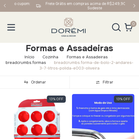
upom:
Frete Grátis em compras acima de R$249,90 para Sul e
Sudeste
0
Formas e Assadeiras
Início
Cozinha
Formas e Assadeiras
breadcrumbs.formas
breadcrumbs.forma-de-bolo-2-andares-
3-7-litros-polida-e003-oliveira
Ordenar
Filtrar
13
%
OFF
13
%
OFF