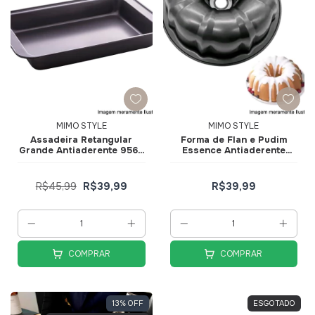
MIMO STYLE
MIMO STYLE
Assadeira Retangular
Forma de Flan e Pudim
Grande Antiaderente 9569
Essence Antiaderente
- Mimo Style
9563 ASS23375 - Mimo
Style
R$45,99
R$39,99
R$39,99
COMPRAR
COMPRAR
13
%
OFF
ESGOTADO