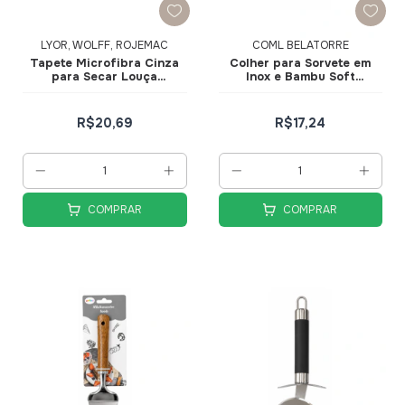
LYOR, WOLFF, ROJEMAC
COML BELATORRE
Tapete Microfibra Cinza
Colher para Sorvete em
para Secar Louça
Inox e Bambu Soft
45x40cm - Lyor
Elegance
R$20,69
R$17,24
COMPRAR
COMPRAR