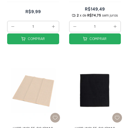
Doremi Casa e Decor
- Brincadeira Home
R$149,49
R$9,99
2
x de
R$74,75
sem juros
COMPRAR
COMPRAR