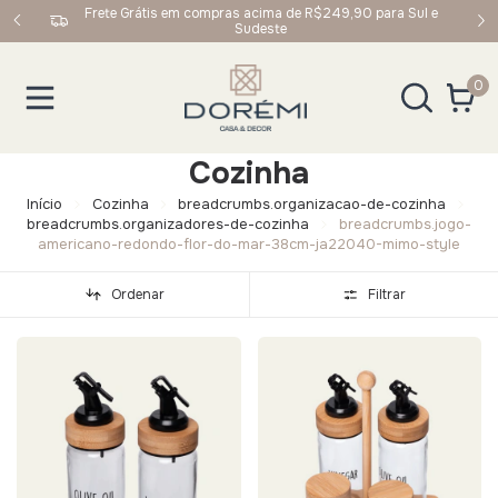
upom:
Frete Grátis em compras acima de R$249,90 para Sul e
Sudeste
0
Cozinha
Início
Cozinha
breadcrumbs.organizacao-de-cozinha
breadcrumbs.organizadores-de-cozinha
breadcrumbs.jogo-
americano-redondo-flor-do-mar-38cm-ja22040-mimo-style
Ordenar
Filtrar