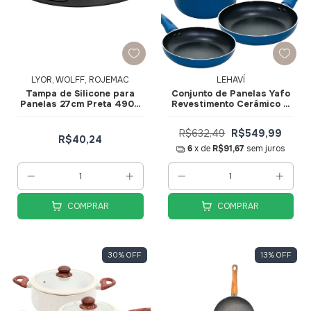
LYOR, WOLFF, ROJEMAC
LEHAVÍ
Tampa de Silicone para
Conjunto de Panelas Yafo
Panelas 27cm Preta 4909
Revestimento Cerâmico 5
- Lyor
pçs Azul A1005-C02 -
Lehaví
R$632,49
R$549,99
R$40,24
6
x de
R$91,67
sem juros
COMPRAR
COMPRAR
30
%
OFF
13
%
OFF