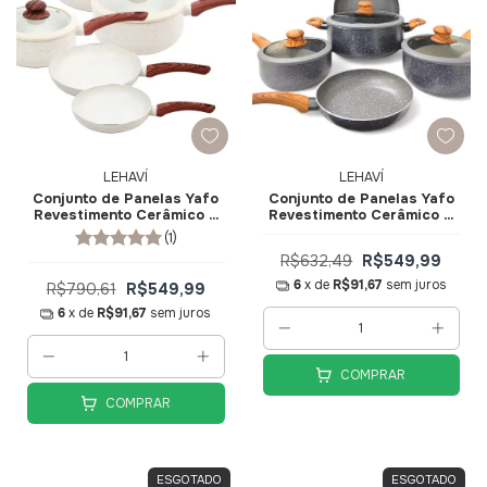
LEHAVÍ
LEHAVÍ
Conjunto de Panelas Yafo
Conjunto de Panelas Yafo
Revestimento Cerâmico 5
Revestimento Cerâmico 5
pçs Granito Creme A1005-
pçs Granito Cinza A1005-
(1)
C06 - Lehaví
C03 - Lehaví
R$632,49
R$549,99
6
x de
R$91,67
sem juros
R$790,61
R$549,99
6
x de
R$91,67
sem juros
COMPRAR
COMPRAR
ESGOTADO
ESGOTADO