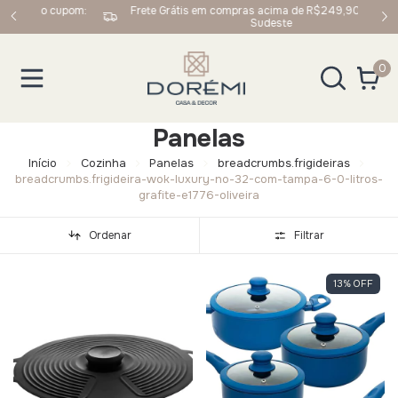
upom:
Frete Grátis em compras acima de R$249,90 para Sul e
Sudeste
0
Panelas
Início
Cozinha
Panelas
breadcrumbs.frigideiras
breadcrumbs.frigideira-wok-luxury-no-32-com-tampa-6-0-litros-
grafite-e1776-oliveira
Ordenar
Filtrar
13
%
OFF