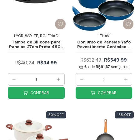
LYOR, WOLFF, ROJEMAC
LEHAVÍ
Tampa de Silicone para
Conjunto de Panelas Yafo
Panelas 27cm Preta 4909
Revestimento Cerâmico 5
- Lyor
pçs Azul A1005-C02 -
Lehaví
R$632,49
R$549,99
R$40,24
R$34,99
6
x de
R$91,67
sem juros
COMPRAR
COMPRAR
30
%
OFF
13
%
OFF