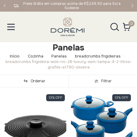
upom:
Frete Grátis em compras acima de R$249,90 para Sul e
Sudeste
0
Panelas
Início
Cozinha
Panelas
breadcrumbs.frigideiras
breadcrumbs.frigideira-wok-no-28-luxury-sem-tampa-4-2-litros-
grafite-e1790-oliveira
Ordenar
Filtrar
13
%
OFF
13
%
OFF