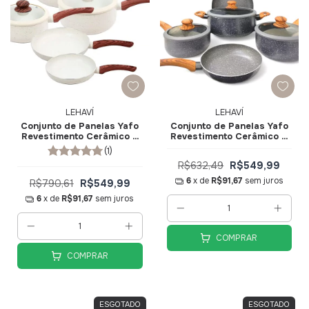
LEHAVÍ
LEHAVÍ
Conjunto de Panelas Yafo
Conjunto de Panelas Yafo
Revestimento Cerâmico 5
Revestimento Cerâmico 5
pçs Granito Creme A1005-
pçs Granito Cinza A1005-
(1)
C06 - Lehaví
C03 - Lehaví
R$632,49
R$549,99
6
x de
R$91,67
sem juros
R$790,61
R$549,99
6
x de
R$91,67
sem juros
COMPRAR
COMPRAR
ESGOTADO
ESGOTADO