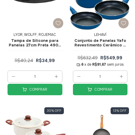
LYOR, WOLFF, ROJEMAC
LEHAVÍ
Tampa de Silicone para
Conjunto de Panelas Yafo
Panelas 27cm Preta 4909
Revestimento Cerâmico 5
- Lyor
pçs Azul A1005-C02 -
Lehaví
R$632,49
R$549,99
R$40,24
R$34,99
6
x de
R$91,67
sem juros
COMPRAR
COMPRAR
30
%
OFF
13
%
OFF