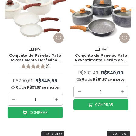
LEHAVÍ
LEHAVÍ
Conjunto de Panelas Yafo
Conjunto de Panelas Yafo
Revestimento Cerâmico 5
Revestimento Cerâmico 5
pçs Granito Creme A1005-
pçs Granito Cinza A1005-
(1)
C06 - Lehaví
C03 - Lehaví
R$632,49
R$549,99
6
x de
R$91,67
sem juros
R$790,61
R$549,99
6
x de
R$91,67
sem juros
COMPRAR
COMPRAR
ESGOTADO
ESGOTADO