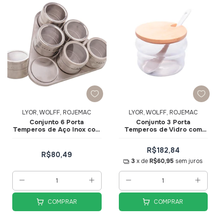
LYOR, WOLFF, ROJEMAC
LYOR, WOLFF, ROJEMAC
Conjunto 6 Porta
Conjunto 3 Porta
Temperos de Aço Inox com
Temperos de Vidro com
Suporte Imantado 1966 -
Tampa e Suporte de
Lyor
Bambu 230ml 20691 -
R$182,84
Wolff
R$80,49
3
x de
R$60,95
sem juros
COMPRAR
COMPRAR