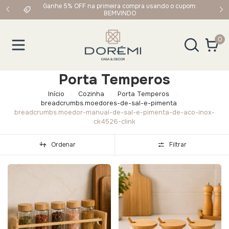
upom:
Frete Grátis em compras acima de R$249,90 para Sul e
Sudeste
0
Porta Temperos
Início
Cozinha
Porta Temperos
breadcrumbs.moedores-de-sal-e-pimenta
breadcrumbs.moedor-manual-de-sal-e-pimenta-de-aco-inox-
ck4526-clink
Ordenar
Filtrar