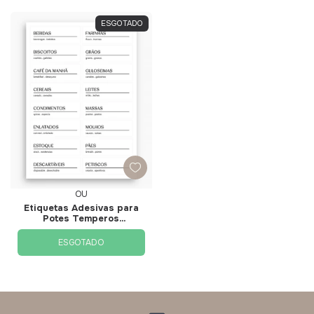
ESGOTADO
OU
Etiquetas Adesivas para
Potes Temperos
Mantimentos 56 pçs
Branco EA100 - Ou
ESGOTADO