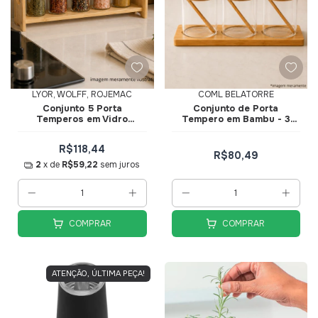
LYOR, WOLFF, ROJEMAC
COML BELATORRE
Conjunto 5 Porta
Conjunto de Porta
Temperos em Vidro
Tempero em Bambu - 3
Borossiliato com Tampa e
peças
Suporte em Bambu
R$118,44
R$80,49
2
x de
R$59,22
sem juros
COMPRAR
COMPRAR
ATENÇÃO, ÚLTIMA PEÇA!