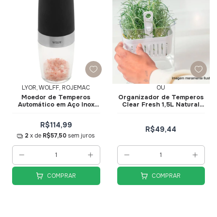
LYOR, WOLFF, ROJEMAC
OU
Moedor de Temperos
Organizador de Temperos
Automático em Aço Inox
Clear Fresh 1,5L Natural
Gravity Preto 29311 - Wolff
OF800NT - Ou
R$114,99
R$49,44
2
x de
R$57,50
sem juros
COMPRAR
COMPRAR