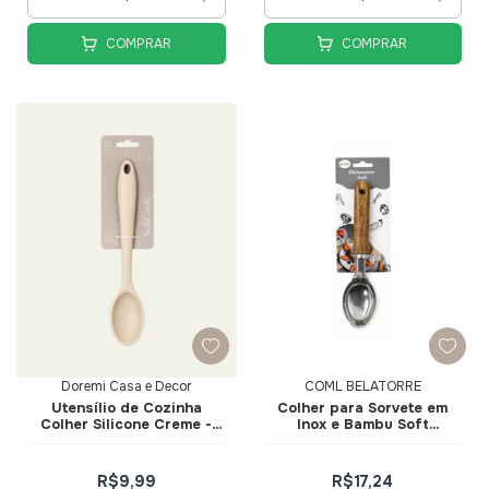
COMPRAR
COMPRAR
Doremi Casa e Decor
COML BELATORRE
Utensílio de Cozinha
Colher para Sorvete em
Colher Silicone Creme -
Inox e Bambu Soft
Doremi Casa e Decor
Elegance
R$9,99
R$17,24