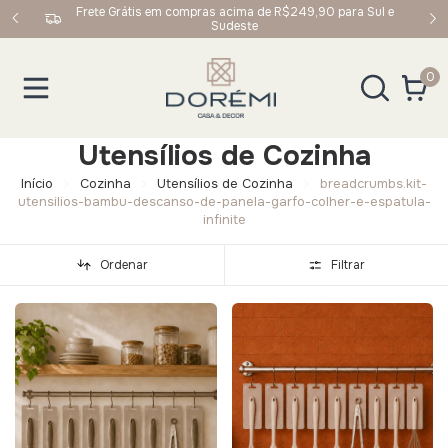
upom:
Frete Grátis em compras acima de R$249,90 para Sul e
Sudeste
0
Utensílios de Cozinha
Início
Cozinha
Utensílios de Cozinha
breadcrumbs.kit-
utensilios-bambu-descanso-de-panela-garfo-colher-e-espatula-
infinite
Ordenar
Filtrar