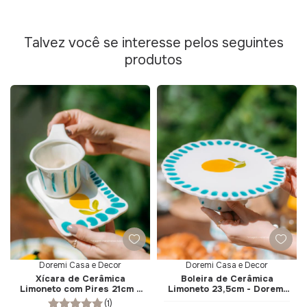
Talvez você se interesse pelos seguintes
produtos
Doremi Casa e Decor
Doremi Casa e Decor
Xícara de Cerâmica
Boleira de Cerâmica
Limoneto com Pires 21cm -
Limoneto 23,5cm - Doremi
Doremi Casa e Decor
Casa e Decor
(1)