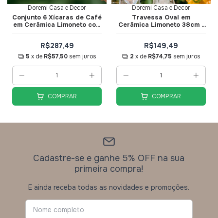
Doremi Casa e Decor
Doremi Casa e Decor
Conjunto 6 Xícaras de Café
Travessa Oval em
em Cerâmica Limoneto com
Cerâmica Limoneto 38cm -
Pires - Doremi Casa e
Doremi Casa e Decor
Decor
R$287,49
R$149,49
5
x de
R$57,50
sem juros
2
x de
R$74,75
sem juros
COMPRAR
COMPRAR
Cadastre-se e ganhe 5% OFF na sua
primeira compra!
E ainda receba todas as novidades e promoções.