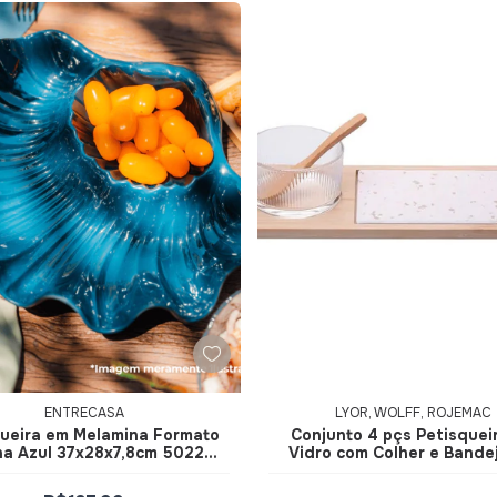
ENTRECASA
LYOR, WOLFF, ROJEMAC
queira em Melamina Formato
Conjunto 4 pçs Petisquei
a Azul 37x28x7,8cm 50226
Vidro com Colher e Bande
- EntreCasa
Bambu 220446 - Lyo