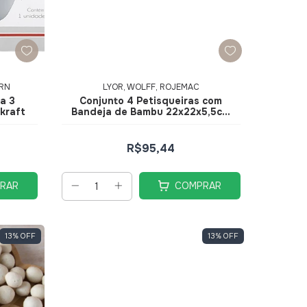
ERN
LYOR, WOLFF, ROJEMAC
a 3
Conjunto 4 Petisqueiras com
kraft
Bandeja de Bambu 22x22x5,5cm
5463 - Lyor
R$95,44
RAR
COMPRAR
13
%
OFF
13
%
OFF