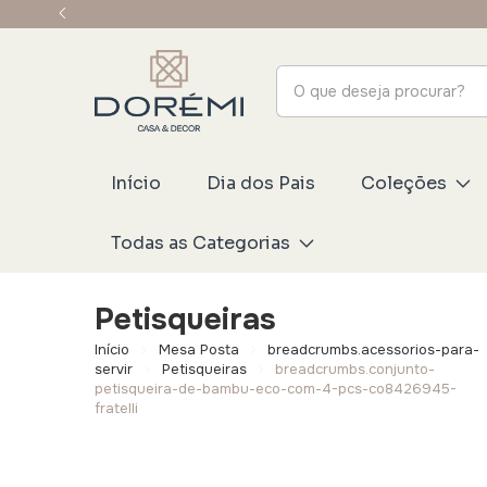
Início
Dia dos Pais
Coleções
Todas as Categorias
Petisqueiras
Início
Mesa Posta
breadcrumbs.acessorios-para-
servir
Petisqueiras
breadcrumbs.conjunto-
petisqueira-de-bambu-eco-com-4-pcs-co8426945-
fratelli