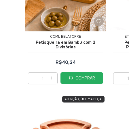
COML BELATORRE
ET
Petisqueira em Bambu com 2
Pe
Divisórias
P
R$40,24
COMPRAR
ATENÇÃO, ÚLTIMA PEÇA!