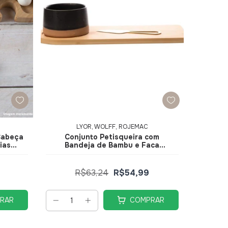
LYOR, WOLFF, ROJEMAC
Cabeça
Conjunto Petisqueira com
ias
Bandeja de Bambu e Faca
riente
Dourada 12x30x6cm 220455 -
Lyor
R$63,24
R$54,99
RAR
COMPRAR