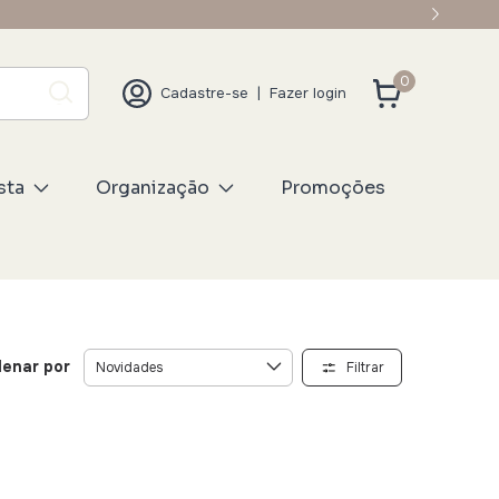
0
Cadastre-se
|
Fazer login
sta
Organização
Promoções
enar por
Filtrar