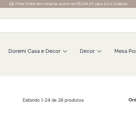
Frete Grátis em compras acima de R$249,90 para Sul e Sudeste
Doremi Casa e Decor
Decor
Mesa Po
Ord
Exibindo 1-24 de 26 produtos