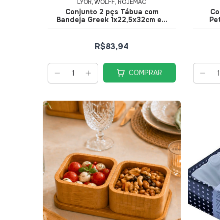
LYOR, WOLFF, ROJEMAC
Conjunto 2 pçs Tábua com
Co
Bandeja Greek 1x22,5x32cm em
Pet
Bambu
R$83,94
COMPRAR