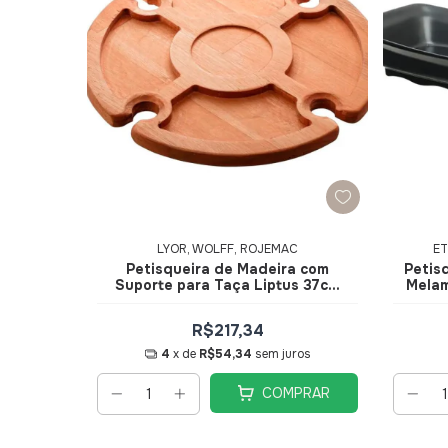
LYOR, WOLFF, ROJEMAC
ET
Petisqueira de Madeira com
Petis
Suporte para Taça Liptus 37cm
Mela
Woodart 13481 - Rojemac
R$217,34
4
x de
R$54,34
sem juros
COMPRAR