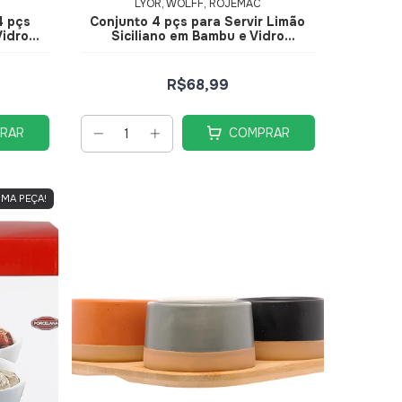
LYOR, WOLFF, ROJEMAC
4 pçs
Conjunto 4 pçs para Servir Limão
Vidro
Siciliano em Bambu e Vidro
6,5x12x32cm
R$68,99
RAR
COMPRAR
IMA PEÇA!