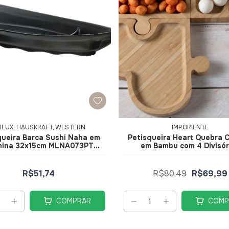
ILUX, HAUSKRAFT, WESTERN
IMPORIENTE
queira Barca Sushi Naha em
Petisqueira Heart Quebra 
mina 32x15cm MLNA073PT -
em Bambu com 4 Divisór
Hauskraft
28x28x1,6cm CX133 - Impo
R$51,74
R$80,49
R$69,99
COMPRAR
COMP