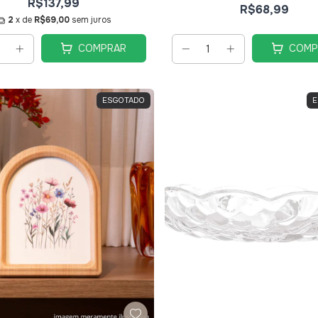
R$137,99
R$68,99
2
x de
R$69,00
sem juros
COMPRAR
COMP
ESGOTADO
E