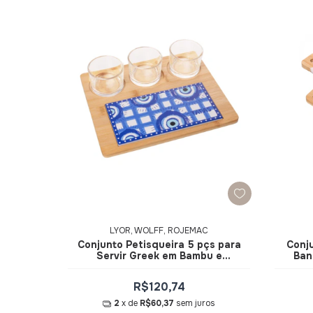
LYOR, WOLFF, ROJEMAC
Conjunto Petisqueira 5 pçs para
Conju
Servir Greek em Bambu e
Ban
Cerâmica 26x21,5x6cm - Lyor
18,
R$120,74
2
x de
R$60,37
sem juros