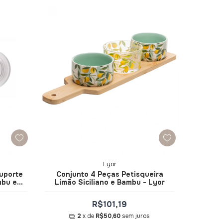
Lyor
Suporte
Conjunto 4 Peças Petisqueira
mbu e
Limão Siciliano e Bambu - Lyor
R$101,19
2
x de
R$50,60
sem juros