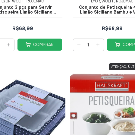
LYOR, WOLFF, ROJEMAC
LYOR, WOLFF, ROJEMAC
njunto 3 pçs para Servir
Conjunto de Petisqueira 
isqueira Limão Siciliano
Limão Siciliano Bambu e 
6x10,5x28cm
3,5x10x28cm
R$68,99
R$68,99
COMPRAR
COMP
ATENÇÃO, ÚLT