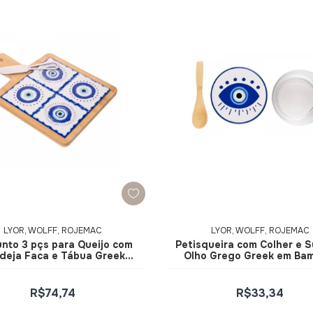
LYOR, WOLFF, ROJEMAC
LYOR, WOLFF, ROJEMAC
nto 3 pçs para Queijo com
Petisqueira com Colher e 
deja Faca e Tábua Greek
Olho Grego Greek em Ba
5x26,5x1cm Bambu - Lyor
Cerâmica
R$74,74
R$33,34