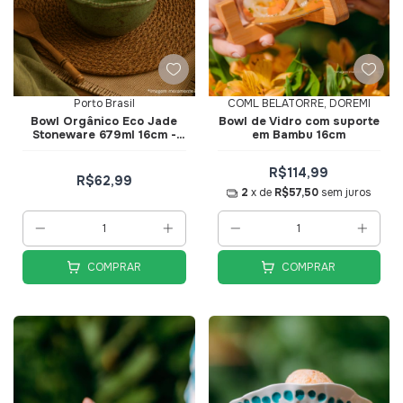
Porto Brasil
COML BELATORRE, DOREMI
Bowl Orgânico Eco Jade
Bowl de Vidro com suporte
Stoneware 679ml 16cm -
em Bambu 16cm
Porto Brasil
R$114,99
R$62,99
2
x de
R$57,50
sem juros
COMPRAR
COMPRAR