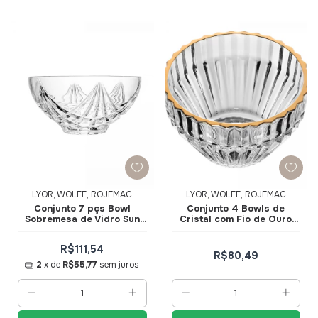
LYOR, WOLFF, ROJEMAC
LYOR, WOLFF, ROJEMAC
Conjunto 7 pçs Bowl
Conjunto 4 Bowls de
Sobremesa de Vidro Sun
Cristal com Fio de Ouro
20747 - Wolff
Imperatriz 11x6,5cm 20848
- Wolff
R$111,54
R$80,49
2
x de
R$55,77
sem juros