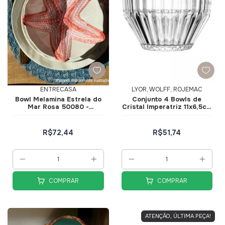
ENTRECASA
LYOR, WOLFF, ROJEMAC
Bowl Melamina Estrela do
Conjunto 4 Bowls de
Mar Rosa 50080 -
Cristal Imperatriz 11x6,5cm
EntreCasa
20847 - Wolff
R$72,44
R$51,74
COMPRAR
COMPRAR
ATENÇÃO, ÚLTIMA PEÇA!