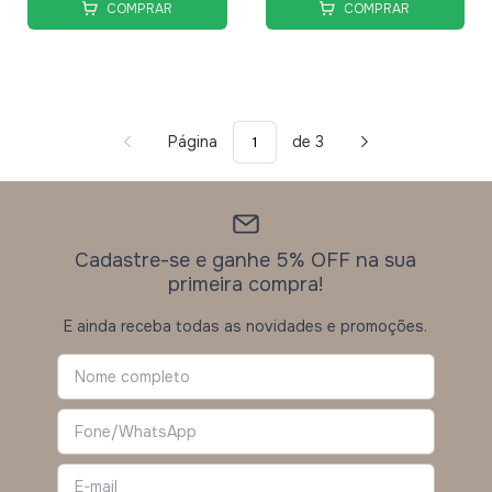
COMPRAR
COMPRAR
Página
de 3
Cadastre-se e ganhe 5% OFF na sua
primeira compra!
E ainda receba todas as novidades e promoções.