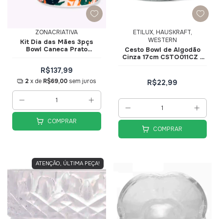
ZONACRIATIVA
ETILUX, HAUSKRAFT,
WESTERN
Kit Dia das Mães 3pçs
Bowl Caneca Prato
Cesto Bowl de Algodão
Presente Perfeito
Cinza 17cm CSTO011CZ -
10025660 - Zona Criativa
Hauskraft
R$137,99
2
x de
R$69,00
sem juros
R$22,99
COMPRAR
COMPRAR
ATENÇÃO, ÚLTIMA PEÇA!