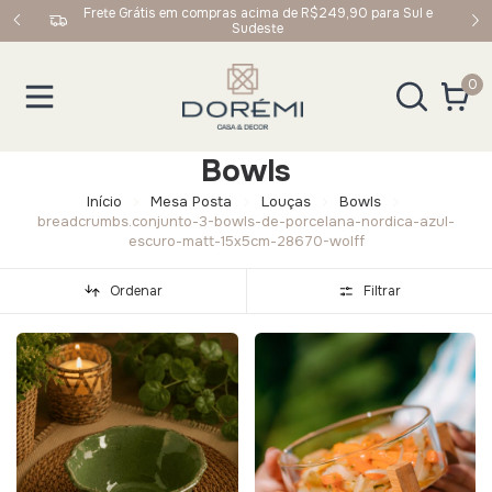
upom:
Frete Grátis em compras acima de R$249,90 para Sul e
Sudeste
0
Bowls
Início
Mesa Posta
Louças
Bowls
breadcrumbs.conjunto-3-bowls-de-porcelana-nordica-azul-
escuro-matt-15x5cm-28670-wolff
Ordenar
Filtrar