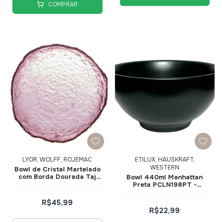
COMPRAR
LYOR, WOLFF, ROJEMAC
ETILUX, HAUSKRAFT,
WESTERN
Bowl de Cristal Martelado
com Borda Dourada Taj
Bowl 440ml Manhattan
Rosa 13x6,5cm 28959 -
Preta PCLN198PT -
Wolff
Hauskraft
R$45,99
R$22,99