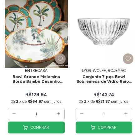
ENTRECASA
LYOR, WOLFF, ROJEMAC
Bowl Grande Melamina
Conjunto 7 pçs Bowl
Borda Bambu Desenho
Sobremesa de Vidro Raios
25x11cm Mult 50101 -
20746 - Wolff
EntreCasa
R$129,94
R$143,74
2
x de
R$64,97
sem juros
2
x de
R$71,87
sem juros
COMPRAR
COMPRAR