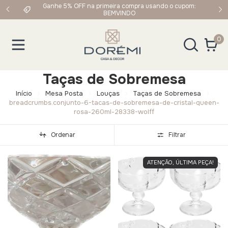
 o cupom:
Frete Grátis em compras acima de R$249,90 para Sul e
Sudeste
0
Taças de Sobremesa
Início
Mesa Posta
Louças
Taças de Sobremesa
breadcrumbs.conjunto-6-tacas-de-sobremesa-de-cristal-queen-
rosa-260ml-28338-wolff
Ordenar
Filtrar
ATENÇÃO, ÚLTIMA PEÇA!