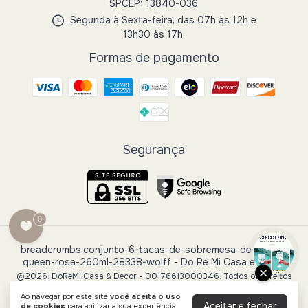
SPCEP: 13840-036
Segunda à Sexta-feira, das 07h às 12h e
13h30 às 17h.
Formas de pagamento
Segurança
0
breadcrumbs.conjunto-6-tacas-de-sobremesa-de-cristal-
queen-rosa-260ml-28338-wolff
- Do Ré Mi Casa e Decor
©2026. DoReMi Casa & Decor - 00176613000346. Todos os direitos
reservados.
Ao navegar por este site
você aceita o uso
Aceitar e fechar
de cookies
para agilizar a sua experiência