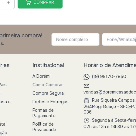
COMPRAR
primeira compra!
s.
rias
Institucional
Horário de Atendim
A Dorémi
(19) 99170-7850
Pais
Como Comprar
vendas@doremicasaedeco
s
Compra Segura
Rua Siqueira Campos,
asa e
Fretes e Entregas
264Mogi Guaçu - SPCEP:
Formas de
036
Pagamento
Segunda à Sexta-feir
sta
Política de
07h às 12h e 13h30 às 17
Privacidade
ação