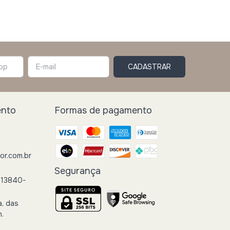
ento
Formas de pagamento
r.com.br
Segurança
 13840-
a, das
h.