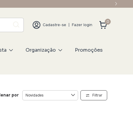
0
Cadastre-se
|
Fazer login
sta
Organização
Promoções
enar por
Filtrar