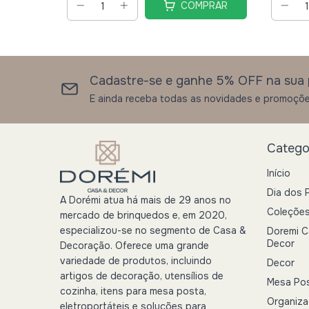
COMPRAR
Cadastre-se e ganhe 5% OFF na sua 
E ainda receba todas as novidades e promoçõe
Catego
Início
Dia dos 
A Dorémi atua há mais de 29 anos no
Coleçõe
mercado de brinquedos e, em 2020,
especializou-se no segmento de Casa &
Doremi C
Decor
Decoração. Oferece uma grande
variedade de produtos, incluindo
Decor
artigos de decoração, utensílios de
Mesa Po
cozinha, itens para mesa posta,
Organiz
eletroportáteis e soluções para