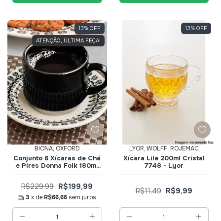
13
%
OFF
13
%
OFF
ATENÇÃO, ÚLTIMA PEÇA!
BIONA, OXFORD
LYOR, WOLFF, ROJEMAC
Conjunto 6 Xícaras de Ch
Xícara Lile 200ml Cristal
e Pires Donna Folk 180ml
7748 - Lyor
061412 - Biona
R$229,99
R$199,99
R$11,49
R$9,99
3
x de
R$66,66
sem juros