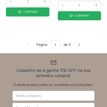
COMPRAR
COMPRAR
Página
de 3
Cadastre-se e ganhe 5% OFF na sua
primeira compra!
E ainda receba todas as novidades e promoções.