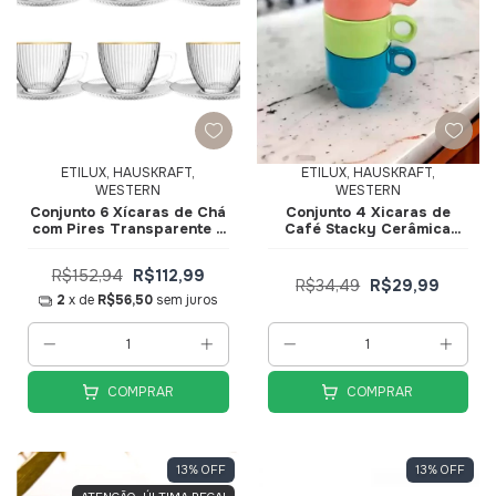
ETILUX, HAUSKRAFT,
ETILUX, HAUSKRAFT,
WESTERN
WESTERN
Conjunto 6 Xícaras de Ch
Conjunto 4 Xicaras de
com Pires Transparente e
Café Stacky Cerâmica
Borda Dourada Graffiato
90ml JGXC067 -
230ml JGCH065-GD -
Hauskraft
R$152,94
R$112,99
Hauskraft
R$34,49
R$29,99
2
x de
R$56,50
sem juros
COMPRAR
COMPRAR
13
%
OFF
13
%
OFF