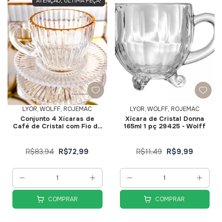
ATENÇÃO, ÚLTIMA PEÇA!
LYOR, WOLFF, ROJEMAC
LYOR, WOLFF, ROJEMAC
Conjunto 4 Xícaras de
Xícara de Cristal Donna
Café de Cristal com Fio de
165ml 1 pç 29425 - Wolff
Ouro Imperatriz 110ml
20846 - Wolff
R$83,94
R$72,99
R$11,49
R$9,99
COMPRAR
COMPRAR