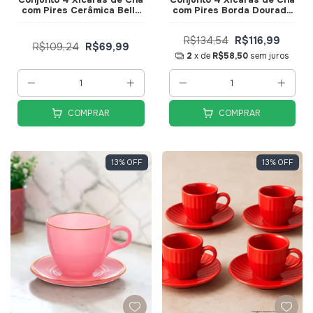
com Pires Cerâmica Bella
com Pires Borda Dourada
150ml Rosa JGCH064RS -
Linha Cristal Premium
Hauskraft
Rosa 170ml JGCH051RS -
R$134,54
R$116,99
Hauskraft
R$109,24
R$69,99
2
x de
R$58,50
sem juros
COMPRAR
COMPRAR
13
%
OFF
13
%
OFF