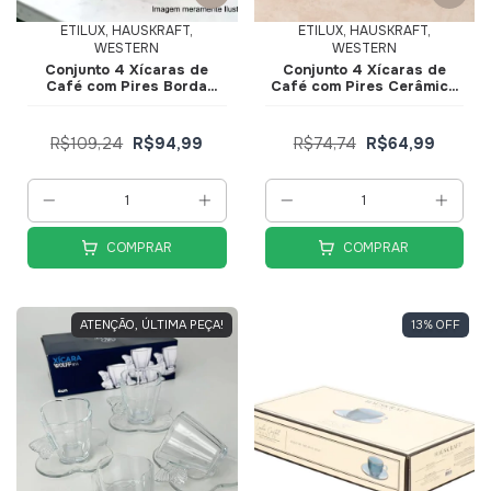
ETILUX, HAUSKRAFT,
ETILUX, HAUSKRAFT,
WESTERN
WESTERN
Conjunto 4 Xícaras de
Conjunto 4 Xícaras de
Café com Pires Borda
Café com Pires Cerâmica
Dourada Linha Premium
Bella 90ml Vermelha
Rosa 85ml JGXC088RS -
JGXC083VM - Hauskraft
Hauskraft
R$109,24
R$94,99
R$74,74
R$64,99
COMPRAR
COMPRAR
ATENÇÃO, ÚLTIMA PEÇA!
13
%
OFF