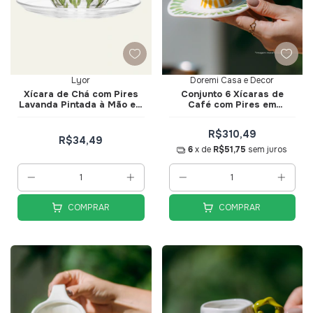
Lyor
Doremi Casa e Decor
Xícara de Chá com Pires
Conjunto 6 Xícaras de
Lavanda Pintada à Mão em
Café com Pires em
Cristal Ecológico 220ml-
Cerâmica Limoneto -
Lyor
Doremi Casa e Decor
R$310,49
R$34,49
6
x de
R$51,75
sem juros
COMPRAR
COMPRAR