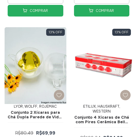
COMPRAR
COMPRAR
13
%
OFF
13
%
OFF
LYOR, WOLFF, ROJEMAC
ETILUX, HAUSKRAFT,
WESTERN
Conjunto 2 Xícaras para
Chá Dupla Parede de Vidro
Conjunto 4 Xícaras de Ch
Borossilicato Resistente
com Pires Cerâmica Bella
ao Calor Heart 230ml 1375
150ml Vermelha
- Lyor
JGCH064VM - Hauskraft
R$80,49
R$69,99