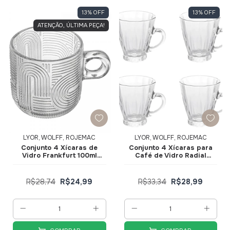
13
%
OFF
13
%
OFF
ATENÇÃO, ÚLTIMA PEÇA!
LYOR, WOLFF, ROJEMAC
LYOR, WOLFF, ROJEMAC
Conjunto 4 Xícaras de
Conjunto 4 Xícaras para
Vidro Frankfurt 100ml
Café de Vidro Radial
20757 - Wolff
140ml 220014 - Lyor
R$28,74
R$24,99
R$33,34
R$28,99