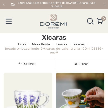
upom:
Frete Grátis em compras acima de R$249,90 para Sul e
Sudeste
0
Xícaras
Início
Mesa Posta
Louças
Xícaras
breadcrumbs.conjunto-2-xicaras-de-cafe-laranja-100ml-28886-
wolff
Ordenar
Filtrar