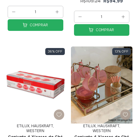
R$109,24
R$94,99
COMPRAR
COMPRAR
36
%
OFF
13
%
OFF
ETILUX, HAUSKRAFT,
ETILUX, HAUSKRAFT,
WESTERN
WESTERN
Conjunto 4 Xícaras de Ch
Conjunto 4 Xícaras de Ch