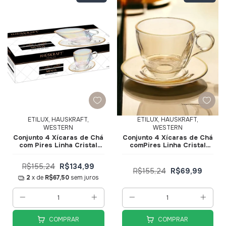
ETILUX, HAUSKRAFT,
ETILUX, HAUSKRAFT,
WESTERN
WESTERN
Conjunto 4 Xícaras de Ch
Conjunto 4 Xícaras de Ch
com Pires Linha Cristal
comPires Linha Cristal
Menfis 170ml - JGCH-
Menfis 170ml JGCH-043AB
043RB - Hauskraft
- Hauskraft
R$155,24
R$134,99
R$155,24
R$69,99
2
x de
R$67,50
sem juros
COMPRAR
COMPRAR