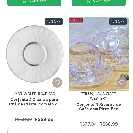
COMPRAR
COMPRAR
13
%
OFF
13
%
OFF
LYOR, WOLFF, ROJEMAC
ETILUX, HAUSKRAFT,
WESTERN
Conjunto 2 Xícaras para
Chá de Cristal com Fio de
Conjunto 4 Xícaras de
Ouro e Pires Radial 180ml
Café com Pires Bee
220368 - Lyor
Rainbow 80ml Furta Cor
JGXC101RB - Hauskraft
R$68,99
R$59,99
R$77,04
R$66,99