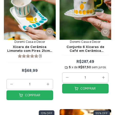
Doremi Casa e Decor
Doremi Casa e Decor
Xícara de Cerâmica
Conjunto 6 Xícaras de
Limoneto com Pires 21cm -
Café em Cerâmica
Doremi Casa e Decor
Limoneto com Pires -
(1)
Doremi Casa e Decor
R$287,49
5
x de
R$57,50
sem juros
R$68,99
COMPRAR
COMPRAR
13
%
OFF
55
%
OFF