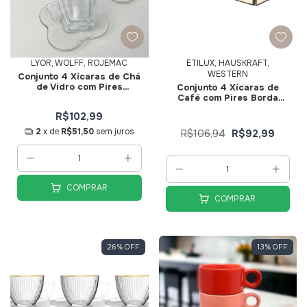
LYOR, WOLFF, ROJEMAC
ETILUX, HAUSKRAFT,
WESTERN
Conjunto 4 Xícaras de Ch
de Vidro com Pires
Conjunto 4 Xícaras de
Butterfly 180ml 29272 -
Café com Pires Borda
Wolff
Dourada Linha Cristal
R$102,99
Premium Transparente
Preta 85ml JGXC091PT -
2
x de
R$51,50
sem juros
R$106,94
R$92,99
Hauskraft
COMPRAR
COMPRAR
26
%
OFF
13
%
OFF