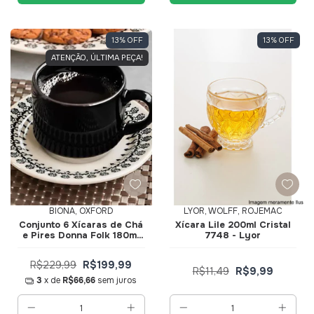
13
%
OFF
13
%
OFF
ATENÇÃO, ÚLTIMA PEÇA!
BIONA, OXFORD
LYOR, WOLFF, ROJEMAC
Conjunto 6 Xícaras de Ch
Xícara Lile 200ml Cristal
e Pires Donna Folk 180ml
7748 - Lyor
061412 - Biona
R$229,99
R$199,99
R$11,49
R$9,99
3
x de
R$66,66
sem juros