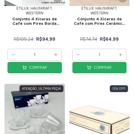
ETILUX, HAUSKRAFT,
ETILUX, HAUSKRAFT,
WESTERN
WESTERN
Conjunto 4 Xícaras de
Conjunto 4 Xícaras de
Café com Pires Borda
Café com Pires Cerâmica
Dourada Linha Premium
Bella 90ml Vermelha
Rosa 85ml JGXC088RS -
JGXC083VM - Hauskraft
Hauskraft
R$109,24
R$94,99
R$74,74
R$64,99
COMPRAR
COMPRAR
ATENÇÃO, ÚLTIMA PEÇA!
13
%
OFF