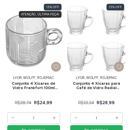
13
%
OFF
13
%
OFF
ATENÇÃO, ÚLTIMA PEÇA!
LYOR, WOLFF, ROJEMAC
LYOR, WOLFF, ROJEMAC
Conjunto 4 Xícaras de
Conjunto 4 Xícaras para
Vidro Frankfurt 100ml
Café de Vidro Radial
20757 - Wolff
140ml 220014 - Lyor
R$28,74
R$24,99
R$33,34
R$28,99