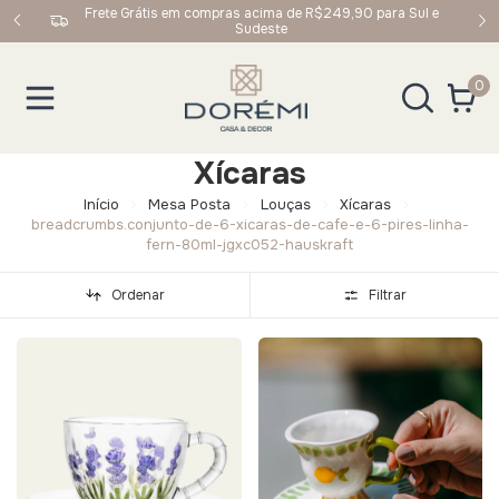
upom:
Frete Grátis em compras acima de R$249,90 para Sul e
Sudeste
0
Xícaras
Início
Mesa Posta
Louças
Xícaras
breadcrumbs.conjunto-de-6-xicaras-de-cafe-e-6-pires-linha-
fern-80ml-jgxc052-hauskraft
Ordenar
Filtrar