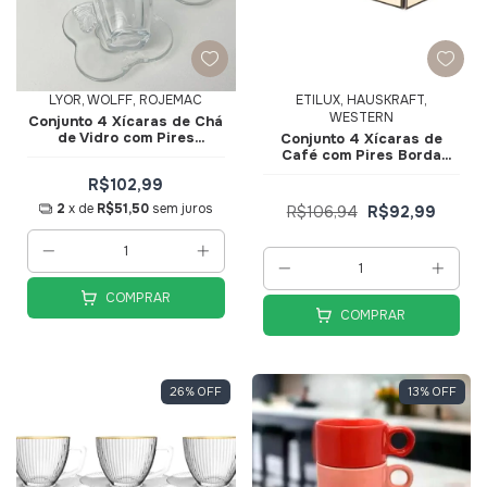
LYOR, WOLFF, ROJEMAC
ETILUX, HAUSKRAFT,
WESTERN
Conjunto 4 Xícaras de Ch
de Vidro com Pires
Conjunto 4 Xícaras de
Butterfly 180ml 29272 -
Café com Pires Borda
Wolff
Dourada Linha Cristal
R$102,99
Premium Transparente
Preta 85ml JGXC091PT -
2
x de
R$51,50
sem juros
R$106,94
R$92,99
Hauskraft
COMPRAR
COMPRAR
26
%
OFF
13
%
OFF