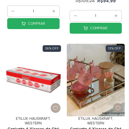
R$109,24
R$94,99
COMPRAR
COMPRAR
36
%
OFF
13
%
OFF
ETILUX, HAUSKRAFT,
ETILUX, HAUSKRAFT,
WESTERN
WESTERN
Conjunto 4 Xícaras de Ch
Conjunto 4 Xícaras de Ch