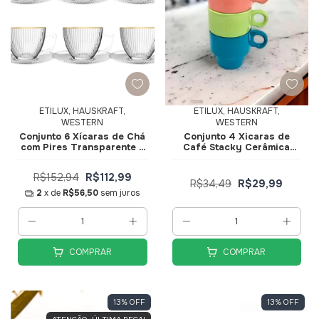
ETILUX, HAUSKRAFT,
ETILUX, HAUSKRAFT,
WESTERN
WESTERN
Conjunto 6 Xícaras de Ch
Conjunto 4 Xicaras de
com Pires Transparente e
Café Stacky Cerâmica
Borda Dourada Graffiato
90ml JGXC067 -
230ml JGCH065-GD -
Hauskraft
R$152,94
R$112,99
Hauskraft
R$34,49
R$29,99
2
x de
R$56,50
sem juros
COMPRAR
COMPRAR
13
%
OFF
13
%
OFF