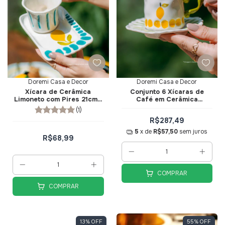
Doremi Casa e Decor
Doremi Casa e Decor
Xícara de Cerâmica
Conjunto 6 Xícaras de
Limoneto com Pires 21cm -
Café em Cerâmica
Doremi Casa e Decor
Limoneto com Pires -
(1)
Doremi Casa e Decor
R$287,49
5
x de
R$57,50
sem juros
R$68,99
COMPRAR
COMPRAR
13
%
OFF
55
%
OFF