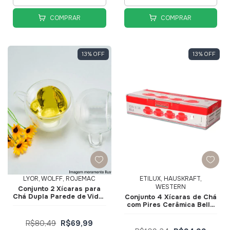
COMPRAR
COMPRAR
13
%
OFF
13
%
OFF
LYOR, WOLFF, ROJEMAC
ETILUX, HAUSKRAFT,
WESTERN
Conjunto 2 Xícaras para
Chá Dupla Parede de Vidro
Conjunto 4 Xícaras de Ch
Borossilicato Resistente
com Pires Cerâmica Bella
ao Calor Heart 230ml 1375
150ml Vermelha
- Lyor
JGCH064VM - Hauskraft
R$80,49
R$69,99