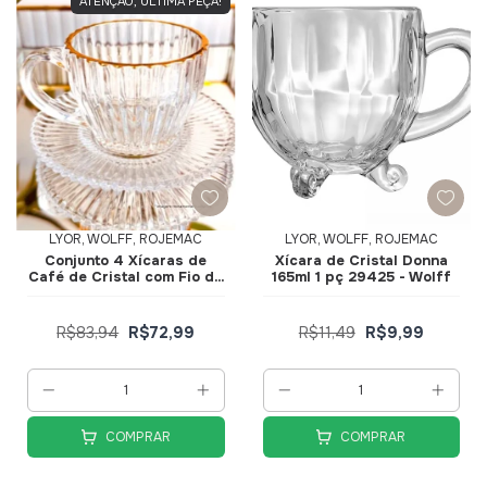
ATENÇÃO, ÚLTIMA PEÇA!
LYOR, WOLFF, ROJEMAC
LYOR, WOLFF, ROJEMAC
Conjunto 4 Xícaras de
Xícara de Cristal Donna
Café de Cristal com Fio de
165ml 1 pç 29425 - Wolff
Ouro Imperatriz 110ml
20846 - Wolff
R$83,94
R$72,99
R$11,49
R$9,99
COMPRAR
COMPRAR