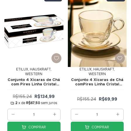
ETILUX, HAUSKRAFT,
ETILUX, HAUSKRAFT,
WESTERN
WESTERN
Conjunto 4 Xícaras de Ch
Conjunto 4 Xícaras de Ch
com Pires Linha Cristal
comPires Linha Cristal
Menfis 170ml - JGCH-
Menfis 170ml JGCH-043AB
043RB - Hauskraft
- Hauskraft
R$155,24
R$134,99
R$155,24
R$69,99
2
x de
R$67,50
sem juros
COMPRAR
COMPRAR