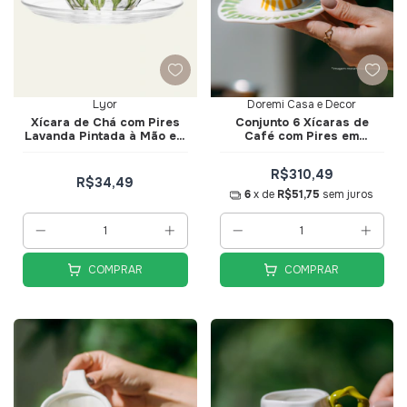
Lyor
Doremi Casa e Decor
Xícara de Chá com Pires
Conjunto 6 Xícaras de
Lavanda Pintada à Mão em
Café com Pires em
Cristal Ecológico 220ml-
Cerâmica Limoneto -
Lyor
Doremi Casa e Decor
R$310,49
R$34,49
6
x de
R$51,75
sem juros
COMPRAR
COMPRAR