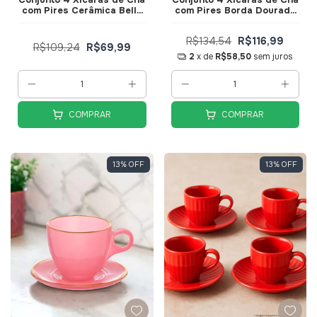
com Pires Cerâmica Bella
com Pires Borda Dourada
150ml Rosa JGCH064RS -
Linha Cristal Premium
Hauskraft
Rosa 170ml JGCH051RS -
R$134,54
R$116,99
Hauskraft
R$109,24
R$69,99
2
x de
R$58,50
sem juros
COMPRAR
COMPRAR
13
%
OFF
13
%
OFF