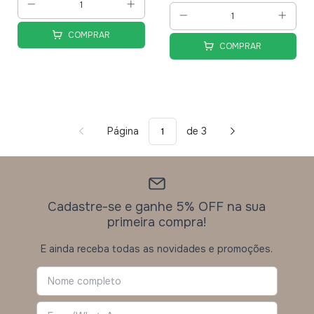
COMPRAR
COMPRAR
Página
de 3
Cadastre-se e ganhe 5% OFF na sua
primeira compra!
E ainda receba todas as novidades e promoções.