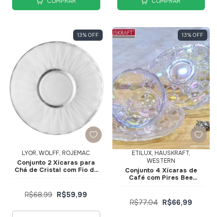
COMPRAR
COMPRAR
13
%
OFF
13
%
OFF
LYOR, WOLFF, ROJEMAC
ETILUX, HAUSKRAFT,
WESTERN
Conjunto 2 Xícaras para
Chá de Cristal com Fio de
Conjunto 4 Xícaras de
Ouro e Pires Radial 180ml
Café com Pires Bee
220368 - Lyor
Rainbow 80ml Furta Cor
JGXC101RB - Hauskraft
R$68,99
R$59,99
R$77,04
R$66,99