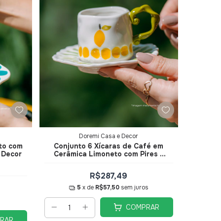
Doremi Casa e Decor
to com
Conjunto 6 Xícaras de Café em
 Decor
Cerâmica Limoneto com Pires -
Doremi Casa e Decor
R$287,49
5
x de
R$57,50
sem juros
COMPRAR
RAR