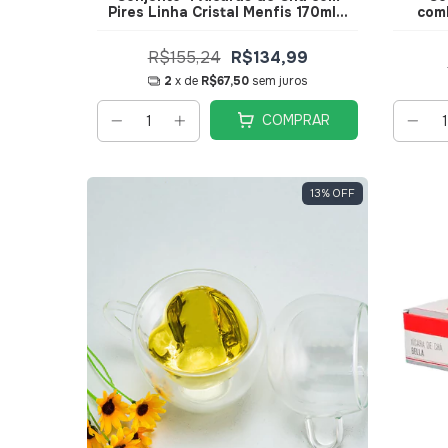
Pires Linha Cristal Menfis 170ml -
comP
JGCH-043RB - Hauskraft
170m
R$155,24
R$134,99
2
x de
R$67,50
sem juros
COMPRAR
13
%
OFF