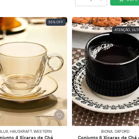
55
%
OFF
ATENÇÃO, ÚLT
ILUX, HAUSKRAFT, WESTERN
BIONA, OXFORD
njunto 4 Xícaras de Ch
Conjunto 6 Xícaras de Chá 