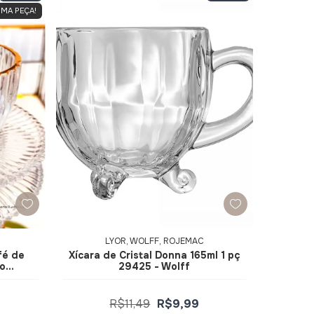
IMA PEÇA!
LYOR, WOLFF, ROJEMAC
fé de
Xícara de Cristal Donna 165ml 1 pç
ro
29425 - Wolff
Wolff
R$11,49
R$9,99