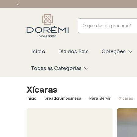
Início
Dia dos Pais
Coleções
Todas as Categorias
Xícaras
Início
breadcrumbs.mesa
Para Servir
Xícaras