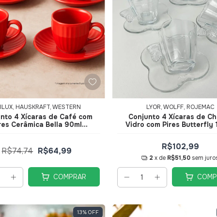
ILUX, HAUSKRAFT, WESTERN
LYOR, WOLFF, ROJEMAC
nto 4 Xícaras de Café com
Conjunto 4 Xícaras de C
res Cerâmica Bella 90ml
Vidro com Pires Butterfly
ermelha JGXC083VM -
29272 - Wolff
Hauskraft
R$102,99
R$74,74
R$64,99
2
x de
R$51,50
sem juro
COMPRAR
COMP
13
%
OFF