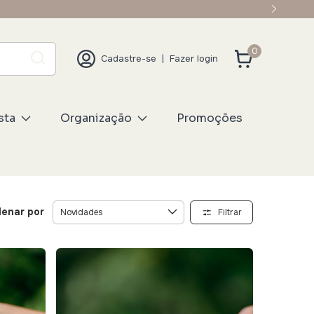
0
Cadastre-se
|
Fazer login
sta
Organização
Promoções
enar por
Filtrar