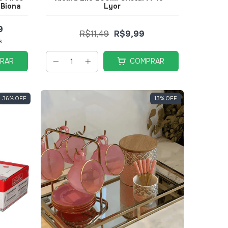
 Biona
Lyor
9
R$11,49
R$9,99
s
RAR
COMPRAR
36
%
OFF
13
%
OFF