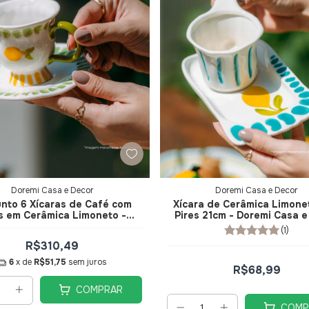
Doremi Casa e Decor
Doremi Casa e Decor
nto 6 Xícaras de Café com
Xícara de Cerâmica Limone
s em Cerâmica Limoneto -
Pires 21cm - Doremi Casa e
Doremi Casa e Decor
(1)
R$310,49
6
x de
R$51,75
sem juros
R$68,99
COMPRAR
COMP