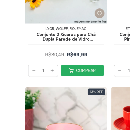
LYOR, WOLFF, ROJEMAC
ET
Conjunto 2 Xícaras para Ch
Conj
Dupla Parede de Vidro
Pi
Borossilicato Resistente ao Calor
V
Heart 230ml 1375 - Lyor
R$80,49
R$69,99
COMPRAR
13
%
OFF