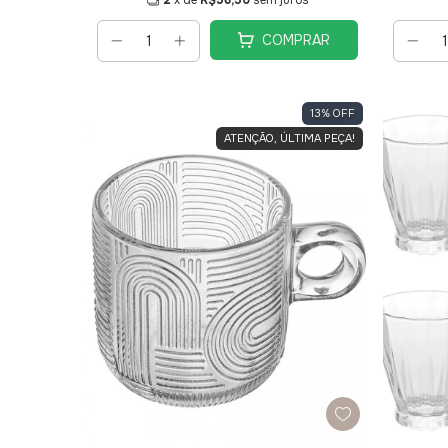
2
x de
R$56,50
sem juros
COMPRAR
13
%
OFF
ATENÇÃO, ÚLTIMA PEÇA!