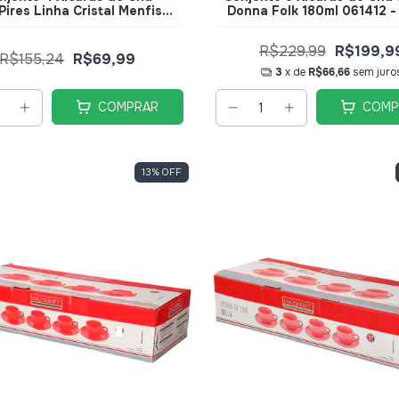
ires Linha Cristal Menfis
Donna Folk 180ml 061412 -
l JGCH-043AB - Hauskraft
R$229,99
R$199,9
R$155,24
R$69,99
3
x de
R$66,66
sem juro
COMPRAR
COMP
13
%
OFF