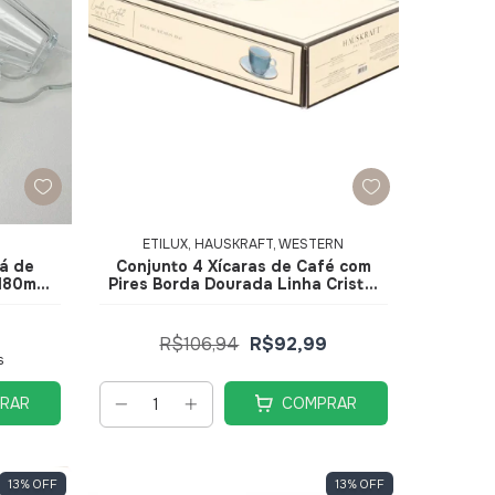
ETILUX, HAUSKRAFT, WESTERN
há de
Conjunto 4 Xícaras de Café com
 180ml
Pires Borda Dourada Linha Cristal
Premium Transparente Preta 85ml
JGXC091PT - Hauskraft
R$106,94
R$92,99
s
RAR
COMPRAR
13
%
OFF
13
%
OFF