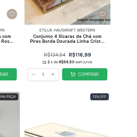
ERN
ETILUX, HAUSKRAFT, WESTERN
á com
Conjunto 4 Xícaras de Chá com
l Rosa
Pires Borda Dourada Linha Cristal
ft
Premium Rosa 170ml JGCH051RS -
Hauskraft
R$134,54
R$116,99
9
2
x de
R$58,50
sem juros
RAR
COMPRAR
IMA PEÇA!
13
%
OFF