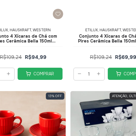
ILUX, HAUSKRAFT, WESTERN
ETILUX, HAUSKRAFT, WEST
unto 4 Xícaras de Chá com
Conjunto 4 Xícaras de Ch
res Cerâmica Bella 150ml
Pires Cerâmica Bella 150m
ermelha JGCH064VM -
JGCH064RS - Hauskra
Hauskraft
R$109,24
R$94,99
R$109,24
R$69,9
COMPRAR
COMP
13
%
OFF
ATENÇÃO, ÚLT