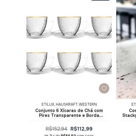
ETILUX, HAUSKRAFT, WESTERN
ET
Conjunto 6 Xícaras de Chá com
Con
Pires Transparente e Borda
Stack
Dourada Graffiato 230ml
JGCH065-GD - Hauskraft
R$152,94
R$112,99