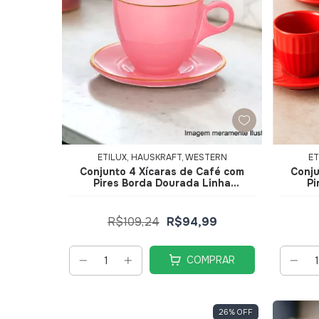
ETILUX, HAUSKRAFT, WESTERN
ET
Conjunto 4 Xícaras de Café com
Conju
Pires Borda Dourada Linha
Pi
Premium Rosa 85ml JGXC088RS -
V
Hauskraft
R$109,24
R$94,99
COMPRAR
26
%
OFF