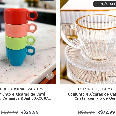
ATENÇÃO, ÚLT
ILUX, HAUSKRAFT, WESTERN
LYOR, WOLFF, ROJEMAC
junto 4 Xicaras de Café
Conjunto 4 Xícaras de Ca
y Cerâmica 90ml JGXC067 -
Cristal com Fio de Ou
Hauskraft
Imperatriz 110ml 20846 - 
R$34,49
R$29,99
R$83,94
R$72,99