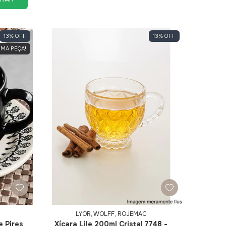
13
%
OFF
13
%
OFF
IMA PEÇA!
LYOR, WOLFF, ROJEMAC
e Pires
Xícara Lile 200ml Cristal 7748 -