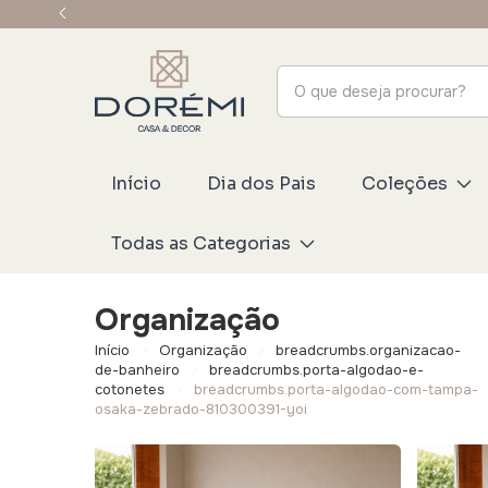
Início
Dia dos Pais
Coleções
Todas as Categorias
Organização
Início
Organização
breadcrumbs.organizacao-
de-banheiro
breadcrumbs.porta-algodao-e-
cotonetes
breadcrumbs.porta-algodao-com-tampa-
osaka-zebrado-810300391-yoi