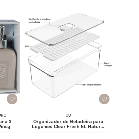
OURO
OU
ona 3
Organizador de Geladeira para
Wincy
Legumes Clear Fresh 5L Natural
OF300NT - Ou