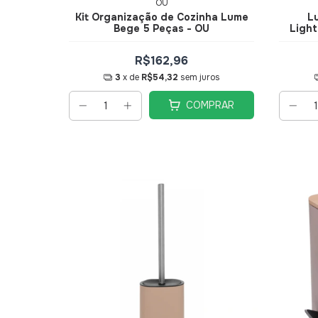
OU
Kit Organização de Cozinha Lume
L
Bege 5 Peças - OU
Light
R$162,96
3
x de
R$54,32
sem juros
COMPRAR