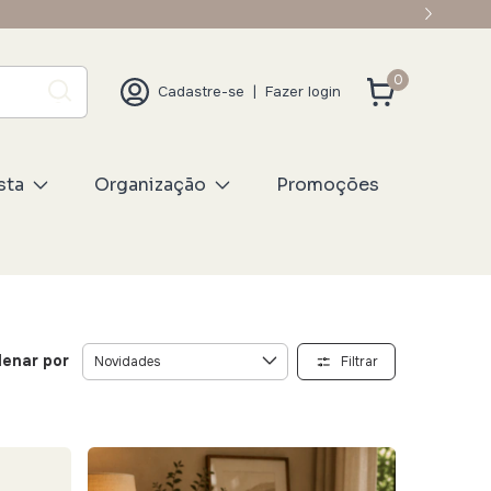
0
Cadastre-se
|
Fazer login
sta
Organização
Promoções
enar por
Filtrar