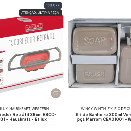
13
%
OFF
ATENÇÃO, ÚLTIMA PEÇA!
ILUX, HAUSKRAFT, WESTERN
WINCY, WINTH, FIX, RIO DE 
redor Retrátil 39cm ESQD-
Kit de Banheiro 300ml Ver
01 - Hauskraft - Etilux
pçs Marrom CEA01001 - 