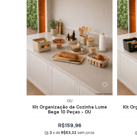
OU
Kit Organização de Cozinha Lume
Kit O
Bege 10 Peças - OU
R$159,96
3
x de
R$53,32
sem juros