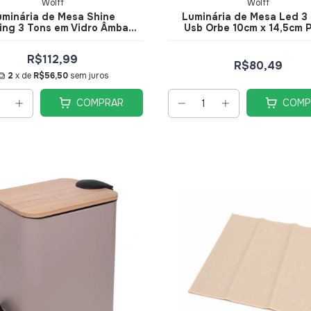
Wolff
Wolff
uminária de Mesa Shine
Luminária de Mesa Led 3
ing 3 Tons em Vidro Âmbar
Usb Orbe 10cm x 14,5cm 
20,5cm - Wolff
Metal - Wolff
R$112,99
R$80,49
2
x de
R$56,50
sem juros
COMPRAR
COMP