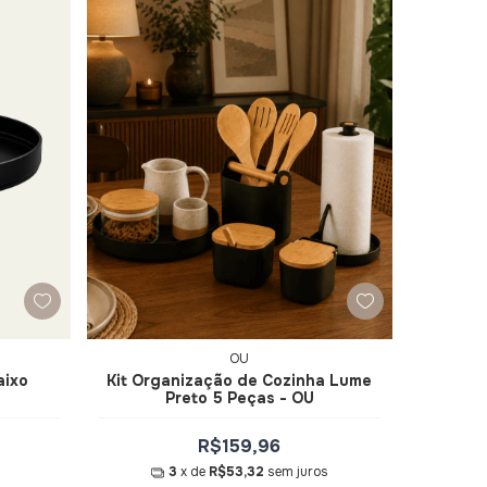
OU
aixo
Kit Organização de Cozinha Lume
Preto 5 Peças - OU
R$159,96
3
x de
R$53,32
sem juros