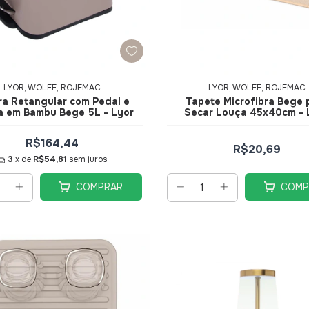
LYOR, WOLFF, ROJEMAC
LYOR, WOLFF, ROJEMAC
ira Retangular com Pedal e
Tapete Microfibra Bege 
 em Bambu Bege 5L - Lyor
Secar Louça 45x40cm - 
R$164,44
R$20,69
3
x de
R$54,81
sem juros
COMPRAR
COMP