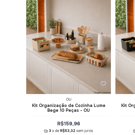
OU
Kit Organização de Cozinha Lume
Kit O
Bege 10 Peças - OU
R$159,96
3
x de
R$53,32
sem juros