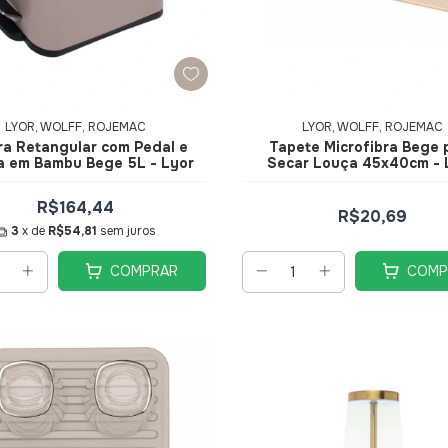
LYOR, WOLFF, ROJEMAC
LYOR, WOLFF, ROJEMAC
ira Retangular com Pedal e
Tapete Microfibra Bege 
 em Bambu Bege 5L - Lyor
Secar Louça 45x40cm - 
R$164,44
R$20,69
3
x de
R$54,81
sem juros
COMPRAR
COMP