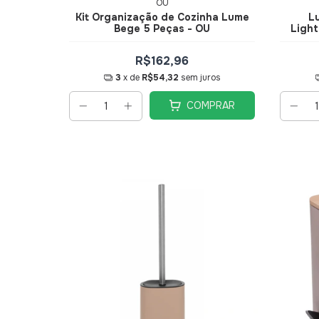
OU
Kit Organização de Cozinha Lume
L
Bege 5 Peças - OU
Light
R$162,96
3
x de
R$54,32
sem juros
COMPRAR