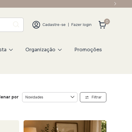
0
Cadastre-se
|
Fazer login
sta
Organização
Promoções
enar por
Filtrar