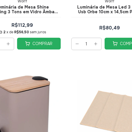
Wolff
Wolff
uminária de Mesa Shine
Luminária de Mesa Led 3
ing 3 Tons em Vidro Âmbar
Usb Orbe 10cm x 14,5cm 
20,5cm - Wolff
Metal - Wolff
R$112,99
R$80,49
2
x de
R$56,50
sem juros
COMPRAR
COMP