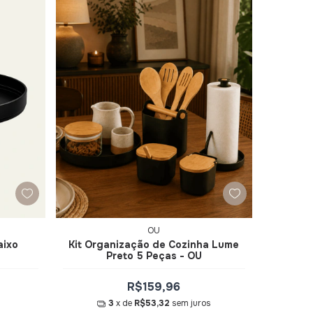
OU
aixo
Kit Organização de Cozinha Lume
Preto 5 Peças - OU
R$159,96
3
x de
R$53,32
sem juros