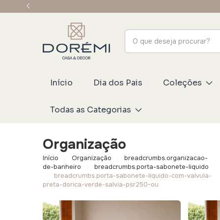
Início
Dia dos Pais
Coleções
Todas as Categorias
Organização
Início
Organização
breadcrumbs.organizacao-
de-banheiro
breadcrumbs.porta-sabonete-liquido
breadcrumbs.porta-sabonete-liquido-com-valvula-
preta-dorica-verde-salvia-psr250-ou