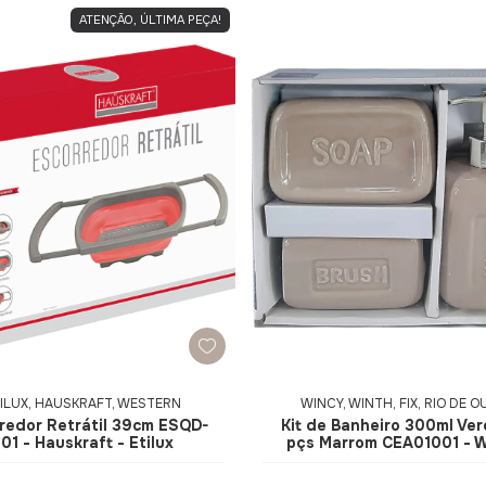
ATENÇÃO, ÚLTIMA PEÇA!
ILUX, HAUSKRAFT, WESTERN
WINCY, WINTH, FIX, RIO DE 
redor Retrátil 39cm ESQD-
Kit de Banheiro 300ml Ver
01 - Hauskraft - Etilux
pçs Marrom CEA01001 - 