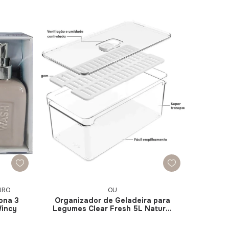
OURO
OU
ona 3
Organizador de Geladeira para
Wincy
Legumes Clear Fresh 5L Natural
OF300NT - Ou