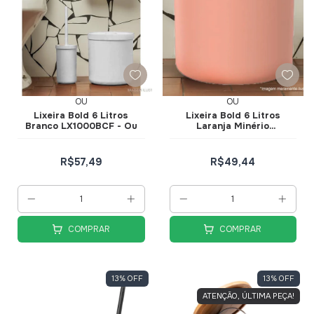
OU
OU
Lixeira Bold 6 Litros
Lixeira Bold 6 Litros
Branco LX1000BCF - Ou
Laranja Minério
LX1000LRMF - Ou
R$57,49
R$49,44
COMPRAR
COMPRAR
13
%
OFF
13
%
OFF
ATENÇÃO, ÚLTIMA PEÇA!