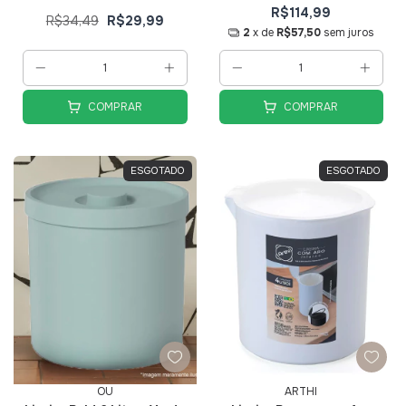
R$114,99
R$34,49
R$29,99
2
x de
R$57,50
sem juros
COMPRAR
COMPRAR
ESGOTADO
ESGOTADO
OU
ARTHI