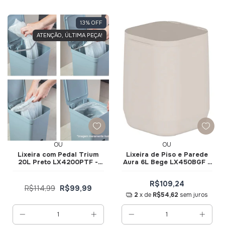
13
%
OFF
ATENÇÃO, ÚLTIMA PEÇA!
OU
OU
Lixeira com Pedal Trium
Lixeira de Piso e Parede
20L Preto LX4200PTF -
Aura 6L Bege LX450BGF -
Ou
Ou
R$109,24
R$114,99
R$99,99
2
x de
R$54,62
sem juros