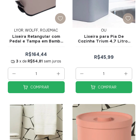
LYOR, WOLFF, ROJEMAC
OU
Lixeira Retangular com
Lixeira para Pia De
Pedal e Tampa em Bambu
Cozinha Trium 4,7 Litros
Bege 5L - Lyor
Chumbo LX505CHF - Ou
R$164,44
R$45,99
3
x de
R$54,81
sem juros
COMPRAR
COMPRAR