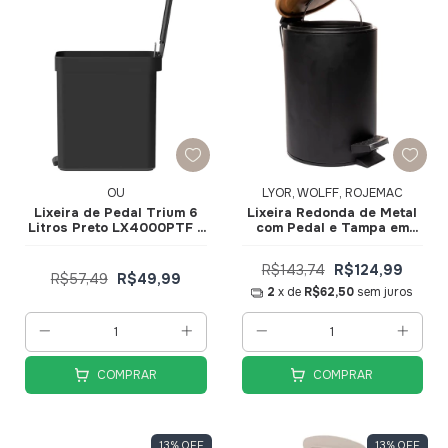
OU
LYOR, WOLFF, ROJEMAC
Lixeira de Pedal Trium 6
Lixeira Redonda de Metal
Litros Preto LX4000PTF -
com Pedal e Tampa em
Ou
Bambu Preta 5L 220226 -
Lyor
R$143,74
R$124,99
R$57,49
R$49,99
2
x de
R$62,50
sem juros
COMPRAR
COMPRAR
13
%
OFF
13
%
OFF