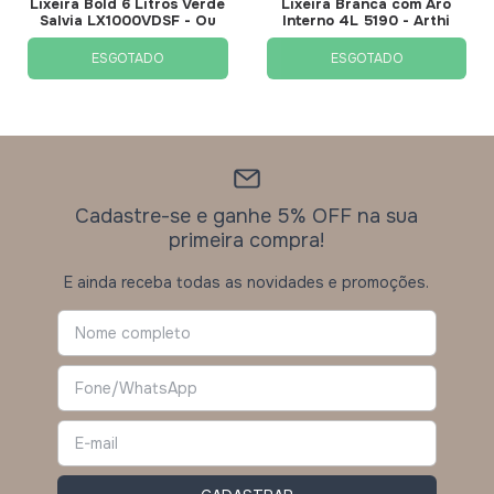
Lixeira Bold 6 Litros Verde
Lixeira Branca com Aro
Salvia LX1000VDSF - Ou
Interno 4L 5190 - Arthi
ESGOTADO
ESGOTADO
Cadastre-se e ganhe 5% OFF na sua
primeira compra!
E ainda receba todas as novidades e promoções.