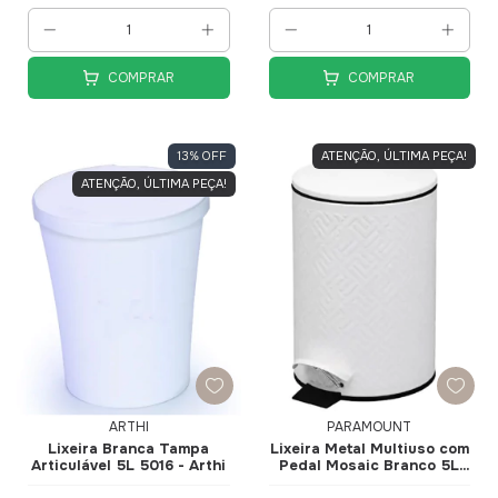
COMPRAR
COMPRAR
13
%
OFF
ATENÇÃO, ÚLTIMA PEÇA!
ATENÇÃO, ÚLTIMA PEÇA!
ARTHI
PARAMOUNT
Lixeira Branca Tampa
Lixeira Metal Multiuso com
Articulável 5L 5016 - Arthi
Pedal Mosaic Branco 5L
4354 - Paramount