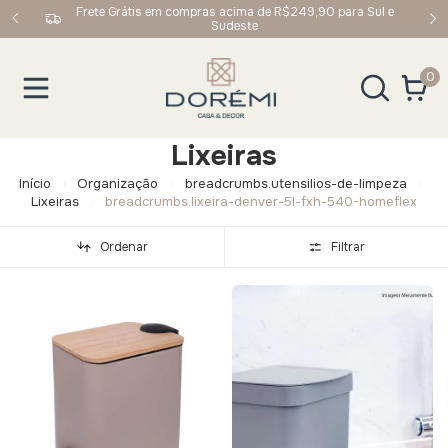
 Sul e
Ganhe 5% OFF na primeira compra usando o cupom:
BEMVINDO
0
Lixeiras
Início
Organização
breadcrumbs.utensilios-de-limpeza
Lixeiras
breadcrumbs.lixeira-denver-5l-fxh-540-homeflex
Ordenar
Filtrar