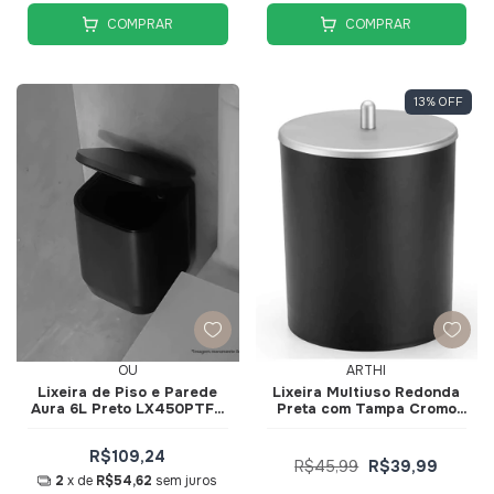
COMPRAR
COMPRAR
13
%
OFF
OU
ARTHI
Lixeira de Piso e Parede
Lixeira Multiuso Redonda
Aura 6L Preto LX450PTF -
Preta com Tampa Cromo
Ou
Fosco 5L 8870 - Arthi
R$109,24
R$45,99
R$39,99
2
x de
R$54,62
sem juros