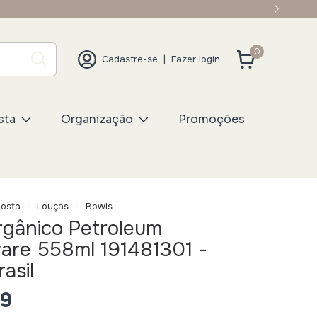
0
Cadastre-se
|
Fazer login
sta
Organização
Promoções
osta
Louças
Bowls
rgânico Petroleum
are 558ml 191481301 -
asil
99