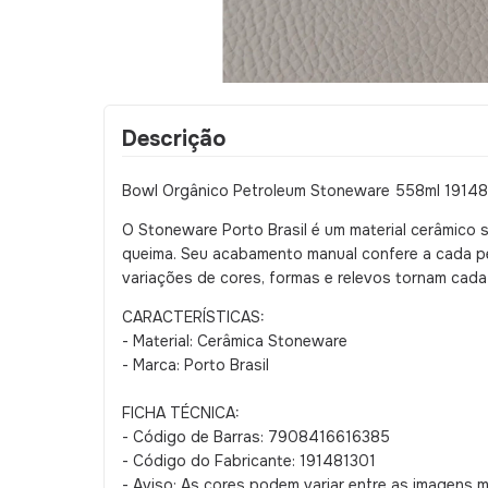
Descrição
Bowl Orgânico Petroleum Stoneware 558ml 1914813
O Stoneware Porto Brasil é um material cerâmico 
queima. Seu acabamento manual confere a cada peç
variações de cores, formas e relevos tornam cada 
CARACTERÍSTICAS:
- Material: Cerâmica Stoneware
- Marca: Porto Brasil
FICHA TÉCNICA:
- Código de Barras: 7908416616385
- Código do Fabricante: 191481301
- Aviso: As cores podem variar entre as imagens 