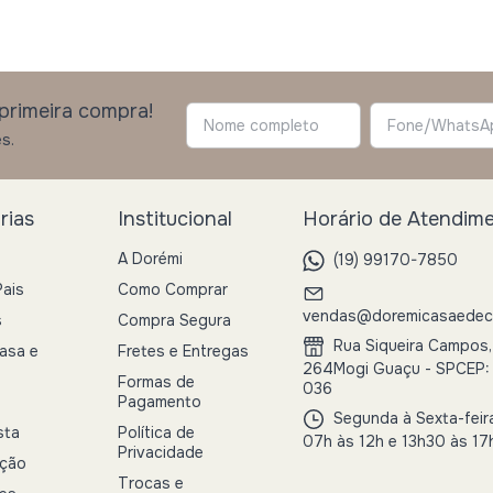
primeira compra!
s.
rias
Institucional
Horário de Atendim
A Dorémi
(19) 99170-7850
Pais
Como Comprar
vendas@doremicasaedeco
s
Compra Segura
Rua Siqueira Campos,
asa e
Fretes e Entregas
264Mogi Guaçu - SPCEP:
Formas de
036
Pagamento
Segunda à Sexta-feir
sta
Política de
07h às 12h e 13h30 às 17
Privacidade
ação
Trocas e