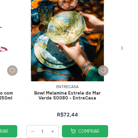
ENTRECASA
ho com
Bowl Melamina Estrela do Mar
Bowl
 250ml
Verde 50080 - EntreCasa
Conch
R$72,44
RAR
COMPRAR