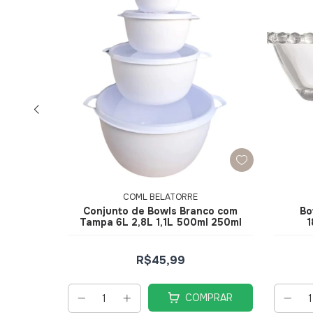
COML BELATORRE
Cerâmica
Conjunto de Bowls Branco com
Bo
578 -
Tampa 6L 2,8L 1,1L 500ml 250ml
1
R$45,99
PRAR
COMPRAR