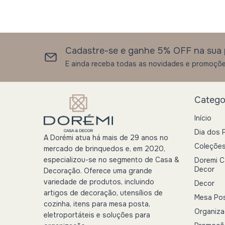
Cadastre-se e ganhe 5% OFF na sua 
E ainda receba todas as novidades e promoçõe
Catego
Início
Dia dos 
A Dorémi atua há mais de 29 anos no
Coleçõe
mercado de brinquedos e, em 2020,
especializou-se no segmento de Casa &
Doremi C
Decor
Decoração. Oferece uma grande
variedade de produtos, incluindo
Decor
artigos de decoração, utensílios de
Mesa Po
cozinha, itens para mesa posta,
Organiz
eletroportáteis e soluções para