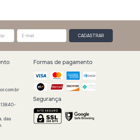
ento
Formas de pagamento
r.com.br
Segurança
 13840-
a, das
h.