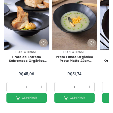
PORTO BRASIL
PORTO BRASIL
Prato de Entrada
Prato Fundo Orgânico
Pr
Sobremesa Orgânico
Preto Matte 22cm
Orgâ
Preto Matte 250ml
131473901 - Porto Brasil
28c
5,5x19cm 1601473901 -
Porto Brasil
R$45,99
R$51,74
COMPRAR
COMPRAR