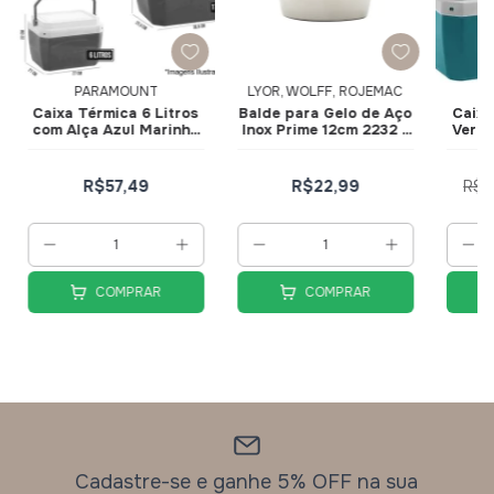
PARAMOUNT
LYOR, WOLFF, ROJEMAC
Caixa Térmica 6 Litros
Balde para Gelo de Aço
Caixa
com Alça Azul Marinho
Inox Prime 12cm 2232 -
Verde
com Amarelo - 997 -
Lyor
Paramount
R$57,49
R$22,99
R$5
COMPRAR
COMPRAR
Cadastre-se e ganhe 5% OFF na sua