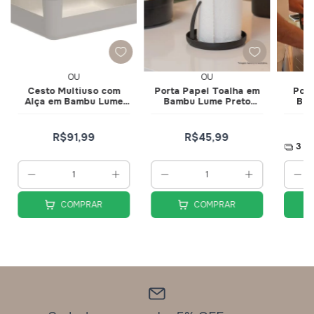
OU
OU
Cesto Multiuso com
Porta Papel Toalha em
Por
Alça em Bambu Lume
Bambu Lume Preto
Bam
Bege Fechado
Fechado PTB3000PTF
Fecha
CLB200BGF - Ou
- Ou
R$91,99
R$45,99
3
x 
COMPRAR
COMPRAR