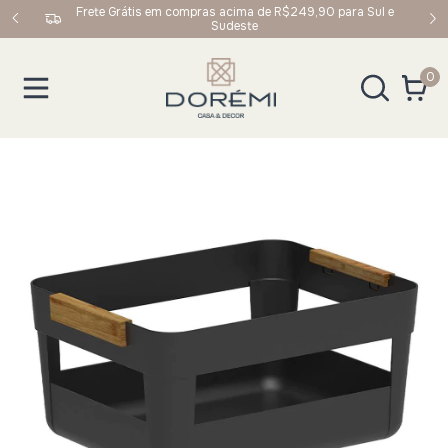
 Sul e
Ganhe 5% OFF na primeira compra usando o cupom:
BEMVINDO
0