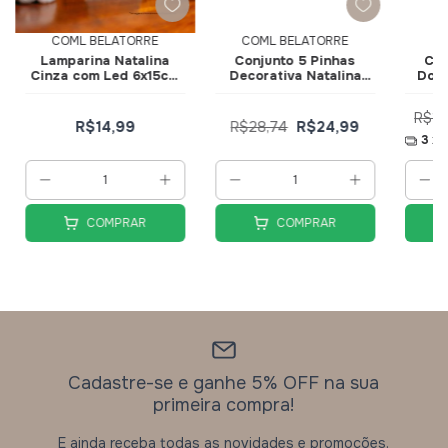
COML BELATORRE
COML BELATORRE
F
Lamparina Natalina
Conjunto 5 Pinhas
Cac
Cinza com Led 6x15cm
Decorativa Natalina
Dour
DRM2019
Naturais 15cm DRM2150
R$19
R$14,99
R$28,74
R$24,99
3
x 
COMPRAR
COMPRAR
Cadastre-se e ganhe 5% OFF na sua
primeira compra!
E ainda receba todas as novidades e promoções.