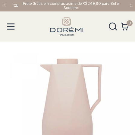
upom:
Frete Grátis em compras acima de R$249,90 para Sul e
Sudeste
0