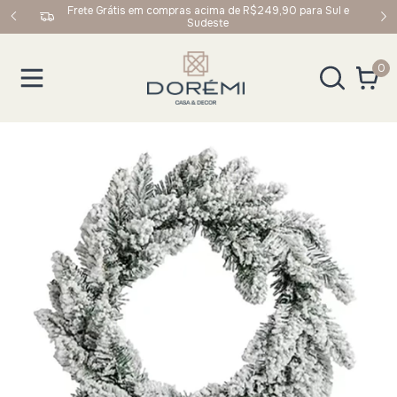
upom:
Frete Grátis em compras acima de R$249,90 para Sul e
Sudeste
0