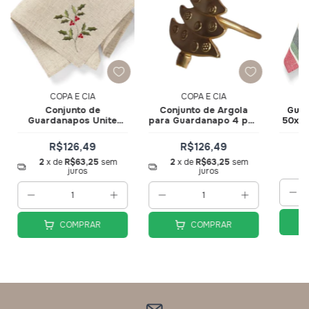
COPA E CIA
COPA E CIA
Conjunto de
Conjunto de Argola
Guar
Guardanapos Unite
para Guardanapo 4 pçs
50x50
Azevinho 45x45cm
Pinheirinho 310446 -
Natural 4 pçs 310105 -
Copa e Cia
R$126,49
R$126,49
Copa e Cia
2
x de
R$63,25
sem
2
x de
R$63,25
sem
juros
juros
COMPRAR
COMPRAR