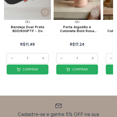
OU
OU
Bandeja Dual Preto
Porta Algodão e
Po
BDD900PTF - Ou
Cotonete Bold Rosa
Coton
Duna PAL100RS - Ou
PA
R$11,49
R$17,24
COMPRAR
COMPRAR
Cadastre-se e ganhe 5% OFF na sua