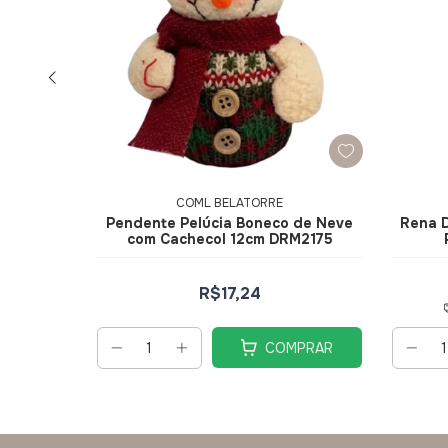
COML BELATORRE
rativa
Pendente Pelúcia Boneco de Neve
Rena D
DRM2150
com Cachecol 12cm DRM2175
R$17,24
PRAR
COMPRAR