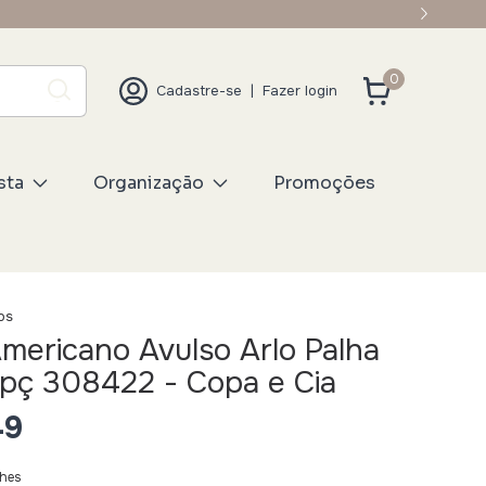
VINDO
0
Cadastre-se
|
Fazer login
sta
Organização
Promoções
os
mericano Avulso Arlo Palha
pç 308422 - Copa e Cia
49
lhes