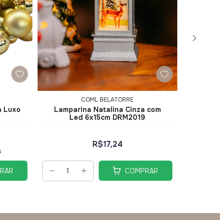
COML BELATORRE
a Luxo
Lamparina Natalina Cinza com
Papai 
Led 6x15cm DRM2019
Luxo 
R$17,24
s
RAR
COMPRAR