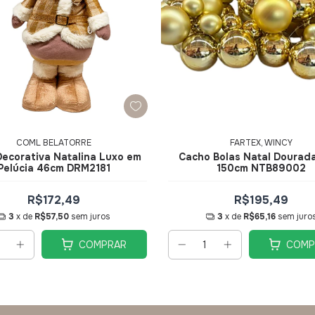
COML BELATORRE
FARTEX, WINCY
ecorativa Natalina Luxo em
Cacho Bolas Natal Dourad
Pelúcia 46cm DRM2181
150cm NTB89002
R$172,49
R$195,49
3
x de
R$57,50
sem juros
3
x de
R$65,16
sem juro
COMPRAR
COMP