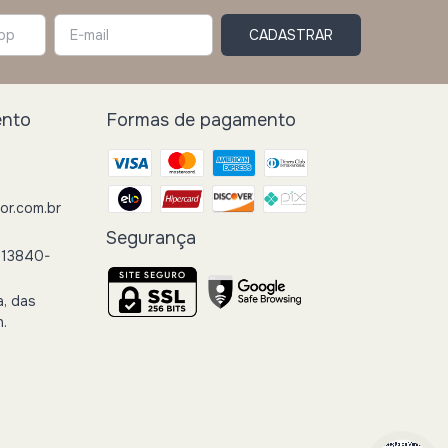
ento
Formas de pagamento
r.com.br
Segurança
 13840-
a, das
h.