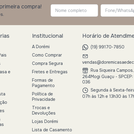
primeira compra!
s.
rias
Institucional
Horário de Atendim
A Dorémi
(19) 99170-7850
Pais
Como Comprar
vendas@doremicasaedeco
s
Compra Segura
Rua Siqueira Campos,
asa e
Fretes e Entregas
264Mogi Guaçu - SPCEP:
Formas de
036
Pagamento
Segunda à Sexta-feir
sta
Política de
07h às 12h e 13h30 às 17
Privacidade
ação
Trocas e
es
Devoluções
s
Lojas Dorémi
as
Lista de Casamento