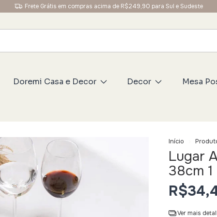
Ganhe 5% OFF na primeira compra usando o cupom: BEM
Doremi Casa e Decor
Decor
Mesa Po
Início
Produt
Lugar A
38cm 1 
R$34,
Ver mais deta