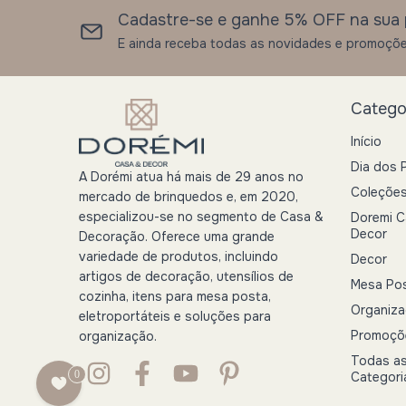
Cadastre-se e ganhe 5% OFF na sua 
E ainda receba todas as novidades e promoçõe
Catego
Início
Dia dos 
A Dorémi atua há mais de 29 anos no
Coleçõe
mercado de brinquedos e, em 2020,
especializou-se no segmento de Casa &
Doremi C
Decor
Decoração. Oferece uma grande
variedade de produtos, incluindo
Decor
artigos de decoração, utensílios de
Mesa Po
cozinha, itens para mesa posta,
Organiz
eletroportáteis e soluções para
Promoçõ
organização.
Todas a
0
Categori