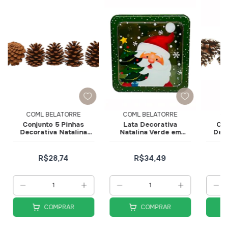
COML BELATORRE
COML BELATORRE
CO
Conjunto 5 Pinhas
Lata Decorativa
Con
Decorativa Natalina
Natalina Verde em
Deco
Naturais 15cm DRM2150
Alumínio 7x16,5cm
Neva
DRM2058
R$28,74
R$34,49
COMPRAR
COMPRAR