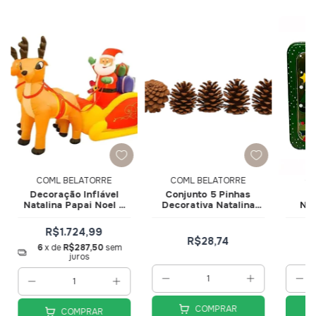
COML BELATORRE
COML BELATORRE
CO
Decoração Inflável
Conjunto 5 Pinhas
La
Natalina Papai Noel e
Decorativa Natalina
Nat
Renas 80x145x240cm
Naturais 15cm DRM2150
Alu
DRM2017
R$1.724,99
R$28,74
6
x de
R$287,50
sem
juros
COMPRAR
COMPRAR