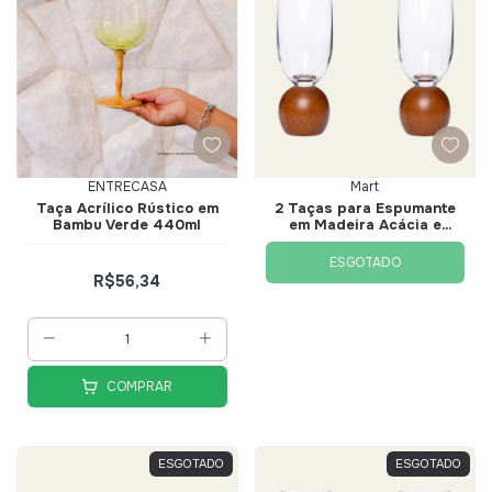
ENTRECASA
Mart
Taça Acrílico Rústico em
2 Taças para Espumante
Bambu Verde 440ml
em Madeira Acácia e
Cristal 210ml - Mart
ESGOTADO
R$56,34
COMPRAR
ESGOTADO
ESGOTADO