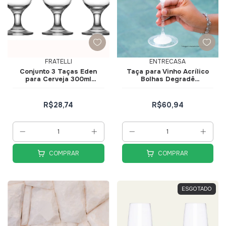
FRATELLI
ENTRECASA
Conjunto 3 Taças Eden
Taça para Vinho Acrílico
para Cerveja 300ml
Bolhas Degradê
606234
Transparente 680ml
R$28,74
R$60,94
COMPRAR
COMPRAR
ESGOTADO