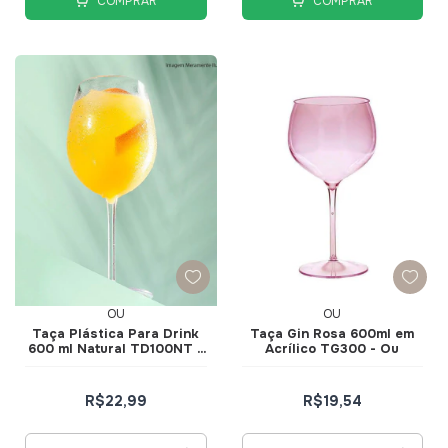
COMPRAR
COMPRAR
OU
OU
Taça Plástica Para Drink
Taça Gin Rosa 600ml em
600 ml Natural TD100NT -
Acrílico TG300 - Ou
Ou
R$22,99
R$19,54