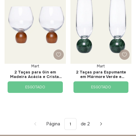
Mart
Mart
2 Taças para Gin em
2 Taças para Espumante
Madeira Acácia e Cristal
em Mármore Verde e
640ml - Mart
Cristal 210ml - Mart
ESGOTADO
ESGOTADO
Página
de 2