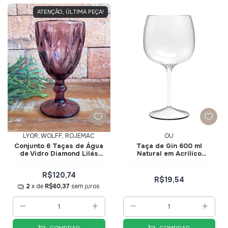
ATENÇÃO, ÚLTIMA PEÇA!
LYOR, WOLFF, ROJEMAC
OU
Conjunto 6 Taças de Água
Taça de Gin 600 ml
de Vidro Diamond Lilás
Natural em Acrílico
325ml 6474 - Lyor
TG300NT - Ou
R$120,74
R$19,54
2
x de
R$60,37
sem juros