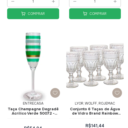
COMPRAR
COMPRAR
ENTRECASA
LYOR, WOLFF, ROJEMAC
Taça Champagne Degradê
Conjunto 6 Taças de Água
Acrílico Verde 50072 -
de Vidro Brand Rainbow
EntreCasa
345ml 28355 - Wolff
R$141,44