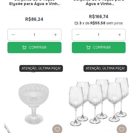
Elysée para Água e Vinho
Água e Vinho
Transparente 325ml
Transparente com Borda
TCVN021 - Hauskraft
Dourada 275ml Premium
R$166,74
TCVN010TR - Hauskraft
R$86,24
3
x de
R$55,58
sem juros
COMPRAR
COMPRAR
ATENÇÃO, ÚLTIMA PEÇA!
ATENÇÃO, ÚLTIMA PEÇA!