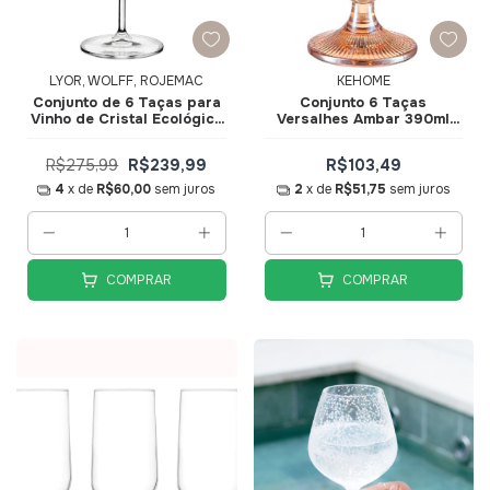
LYOR, WOLFF, ROJEMAC
KEHOME
Conjunto de 6 Taças para
Conjunto 6 Taças
Vinho de Cristal Ecológico
Versalhes Ambar 390ml
Alex 400ml 35711 - Wolff
88310 - KeHome
R$275,99
R$239,99
R$103,49
4
x de
R$60,00
sem juros
2
x de
R$51,75
sem juros
COMPRAR
COMPRAR