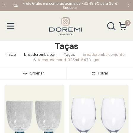
upom:
Frete Grátis em compras acima de R$249,90 para Sul e
Sudeste
0
Taças
Início
breadcrumbs.bar
Taças
breadcrumbs.conjunto-
6-tacas-diamond-325ml-6473-lyor
Ordenar
Filtrar