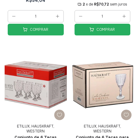
R$54,04
2
x de
R$70,72
sem juros
COMPRAR
COMPRAR
ETILUX, HAUSKRAFT,
ETILUX, HAUSKRAFT,
WESTERN
WESTERN
Conjunto de 6 Taças
Conjunto de 6 Taças para