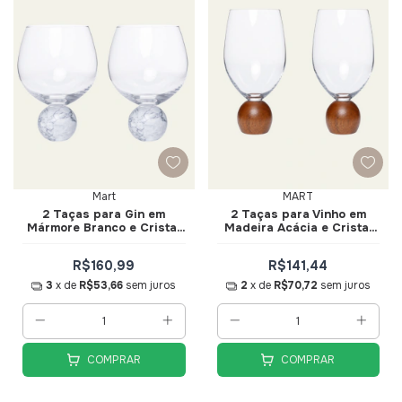
Mart
MART
2 Taças para Gin em
2 Taças para Vinho em
Mármore Branco e Cristal
Madeira Acácia e Cristal
640ml - Mart
520ml - Mart
R$160,99
R$141,44
3
x de
R$53,66
sem juros
2
x de
R$70,72
sem juros
COMPRAR
COMPRAR