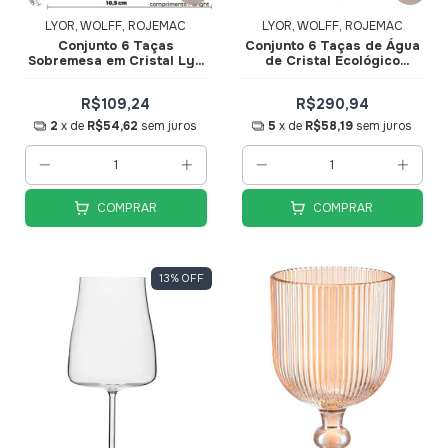
LYOR, WOLFF, ROJEMAC
LYOR, WOLFF, ROJEMAC
Conjunto 6 Taças
Conjunto 6 Taças de Água
Sobremesa em Cristal Lys
de Cristal Ecológico
260ml 28074 - Wolff
Columba Optic 650ml
35705 - Wolff
R$109,24
R$290,94
2
x de
R$54,62
sem juros
5
x de
R$58,19
sem juros
COMPRAR
COMPRAR
13
%
OFF