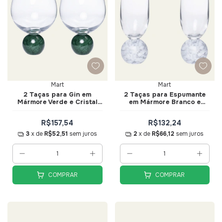
Mart
Mart
2 Taças para Gin em
2 Taças para Espumante
Mármore Verde e Cristal
em Mármore Branco e
640ml - Mart
Cristal 210ml - Mart
R$157,54
R$132,24
3
x de
R$52,51
sem juros
2
x de
R$66,12
sem juros
COMPRAR
COMPRAR