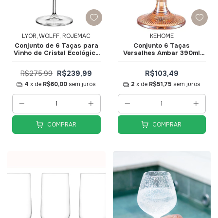
LYOR, WOLFF, ROJEMAC
KEHOME
Conjunto de 6 Taças para
Conjunto 6 Taças
Vinho de Cristal Ecológico
Versalhes Ambar 390ml
Alex 400ml 35711 - Wolff
88310 - KeHome
R$275,99
R$239,99
R$103,49
4
x de
R$60,00
sem juros
2
x de
R$51,75
sem juros
COMPRAR
COMPRAR