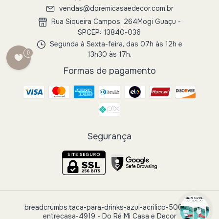
vendas@doremicasaedecor.com.br
Rua Siqueira Campos, 264Mogi Guaçu -
SPCEP: 13840-036
Segunda à Sexta-feira, das 07h às 12h e
0
13h30 às 17h.
Formas de pagamento
Segurança
breadcrumbs.taca-para-drinks-azul-acrilico-50062-
entrecasa-4919
- Do Ré Mi Casa e Decor