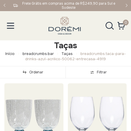
upom:
Frete Grátis em compras acima de R$249,90 para Sul e
Sudeste
0
Taças
Início
breadcrumbs.bar
Taças
breadcrumbs.taca-para-
drinks-azul-acrilico-50062-entrecasa-4919
Ordenar
Filtrar