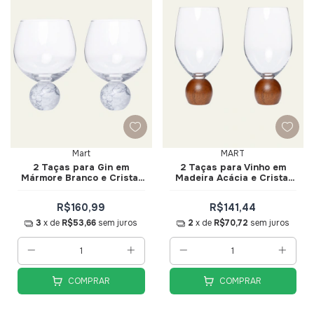
Mart
MART
2 Taças para Gin em
2 Taças para Vinho em
Mármore Branco e Cristal
Madeira Acácia e Cristal
640ml - Mart
520ml - Mart
R$160,99
R$141,44
3
x de
R$53,66
sem juros
2
x de
R$70,72
sem juros
COMPRAR
COMPRAR