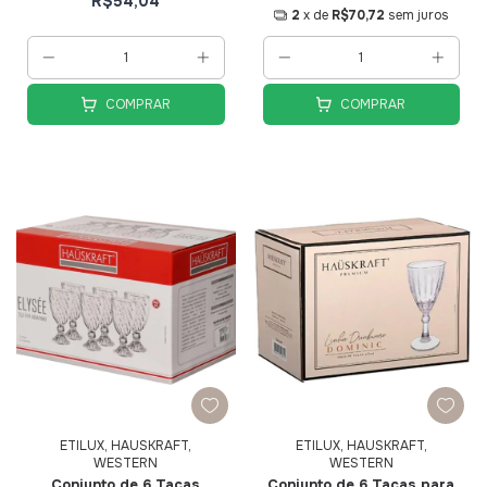
R$54,04
2
x de
R$70,72
sem juros
COMPRAR
COMPRAR
ETILUX, HAUSKRAFT,
ETILUX, HAUSKRAFT,
WESTERN
WESTERN
Conjunto de 6 Taças
Conjunto de 6 Taças para