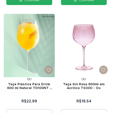
COMPRAR
COMPRAR
OU
OU
Taça Plástica Para Drink
Taça Gin Rosa 600ml em
600 ml Natural TD100NT -
Acrílico TG300 - Ou
Ou
R$22,99
R$19,54