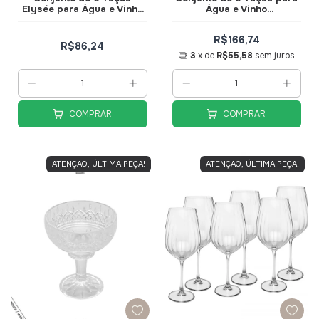
Elysée para Água e Vinho
Água e Vinho
Transparente 325ml
Transparente com Borda
TCVN021 - Hauskraft
Dourada 275ml Premium
R$166,74
TCVN010TR - Hauskraft
R$86,24
3
x de
R$55,58
sem juros
COMPRAR
COMPRAR
ATENÇÃO, ÚLTIMA PEÇA!
ATENÇÃO, ÚLTIMA PEÇA!