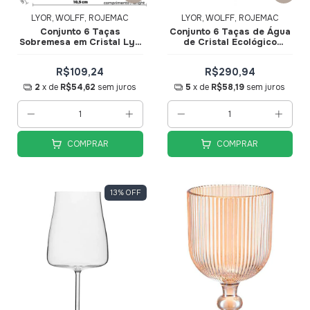
LYOR, WOLFF, ROJEMAC
LYOR, WOLFF, ROJEMAC
Conjunto 6 Taças
Conjunto 6 Taças de Água
Sobremesa em Cristal Lys
de Cristal Ecológico
260ml 28074 - Wolff
Columba Optic 650ml
35705 - Wolff
R$109,24
R$290,94
2
x de
R$54,62
sem juros
5
x de
R$58,19
sem juros
COMPRAR
COMPRAR
13
%
OFF