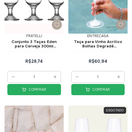
FRATELLI
ENTRECASA
Conjunto 3 Taças Eden
Taça para Vinho Acrílico
para Cerveja 300ml
Bolhas Degradê
606234
Transparente 680ml
R$28,74
R$60,94
COMPRAR
COMPRAR
ESGOTADO