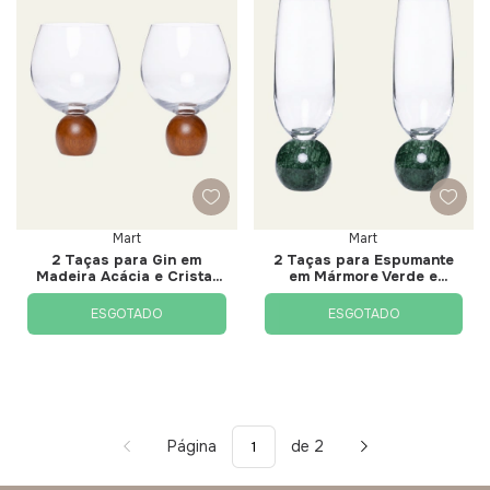
Mart
Mart
2 Taças para Gin em
2 Taças para Espumante
Madeira Acácia e Cristal
em Mármore Verde e
640ml - Mart
Cristal 210ml - Mart
ESGOTADO
ESGOTADO
Página
de 2