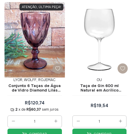
ATENÇÃO, ÚLTIMA PEÇA!
LYOR, WOLFF, ROJEMAC
OU
Conjunto 6 Taças de Água
Taça de Gin 600 ml
de Vidro Diamond Lilás
Natural em Acrílico
325ml 6474 - Lyor
TG300NT - Ou
R$120,74
R$19,54
2
x de
R$60,37
sem juros