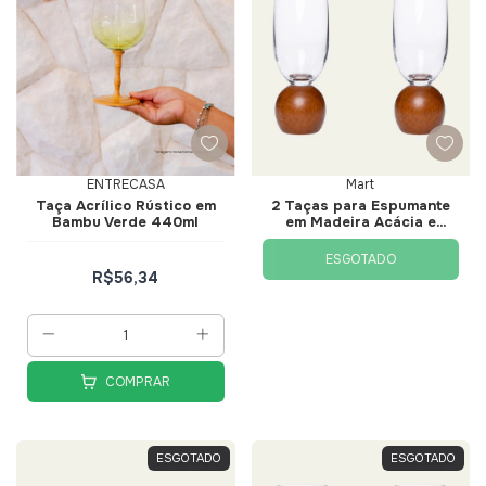
ENTRECASA
Mart
Taça Acrílico Rústico em
2 Taças para Espumante
Bambu Verde 440ml
em Madeira Acácia e
Cristal 210ml - Mart
ESGOTADO
R$56,34
COMPRAR
ESGOTADO
ESGOTADO