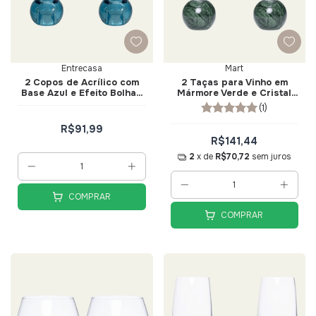
Entrecasa
Mart
2 Copos de Acrílico com
2 Taças para Vinho em
Base Azul e Efeito Bolhas
Mármore Verde e Cristal
360ml - Entrecasa
520ml - Mart
(1)
R$91,99
R$141,44
2
x de
R$70,72
sem juros
COMPRAR
COMPRAR