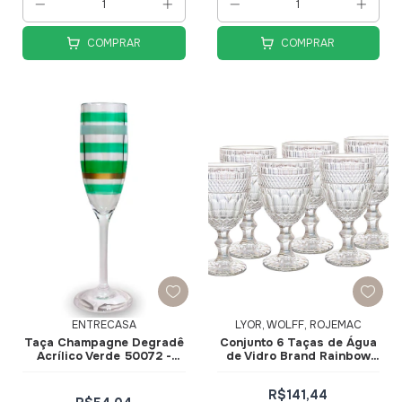
COMPRAR
COMPRAR
ENTRECASA
LYOR, WOLFF, ROJEMAC
Taça Champagne Degradê
Conjunto 6 Taças de Água
Acrílico Verde 50072 -
de Vidro Brand Rainbow
EntreCasa
345ml 28355 - Wolff
R$141,44