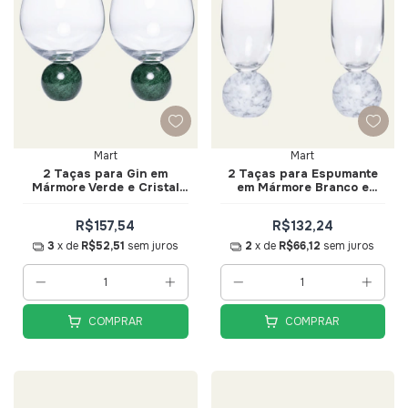
Mart
Mart
2 Taças para Gin em
2 Taças para Espumante
Mármore Verde e Cristal
em Mármore Branco e
640ml - Mart
Cristal 210ml - Mart
R$157,54
R$132,24
3
x de
R$52,51
sem juros
2
x de
R$66,12
sem juros
COMPRAR
COMPRAR