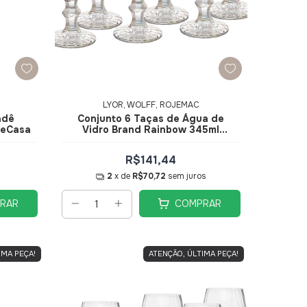
LYOR, WOLFF, ROJEMAC
adê
Conjunto 6 Taças de Água de
reCasa
Vidro Brand Rainbow 345ml
28355 - Wolff
R$141,44
2
x de
R$70,72
sem juros
RAR
COMPRAR
IMA PEÇA!
ATENÇÃO, ÚLTIMA PEÇA!