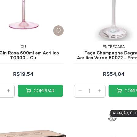
OU
ENTRECASA
Gin Rosa 600ml em Acrílico
Taça Champagne Degr
TG300 - Ou
Acrílico Verde 50072 - Ent
R$19,54
R$54,04
COMPRAR
COMP
ATENÇÃO, ÚLT