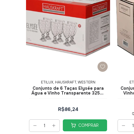
ETILUX, HAUSKRAFT, WESTERN
ET
Conjunto de 6 Taças Elysée para
Conju
Água e Vinho Transparente 325ml
Vinh
TCVN021 - Hauskraft
D
T
R$86,24
COMPRAR