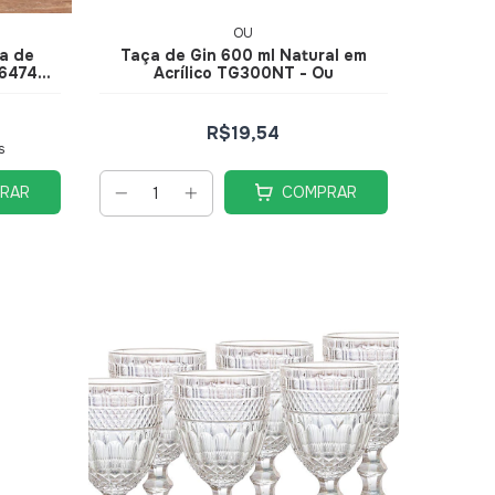
OU
a de
Taça de Gin 600 ml Natural em
6474 -
Acrílico TG300NT - Ou
R$19,54
s
RAR
COMPRAR