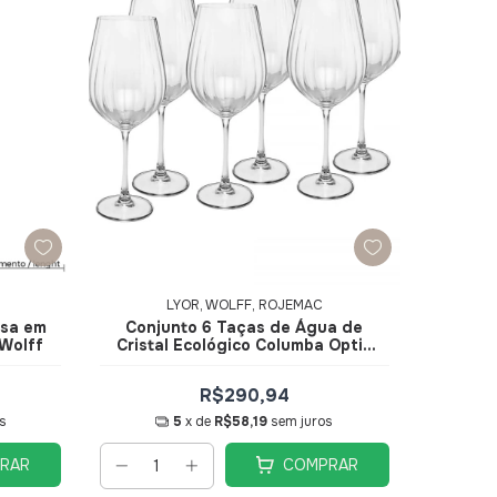
LYOR, WOLFF, ROJEMAC
esa em
Conjunto 6 Taças de Água de
 Wolff
Cristal Ecológico Columba Optic
650ml 35705 - Wolff
R$290,94
s
5
x de
R$58,19
sem juros
RAR
COMPRAR