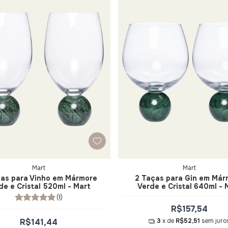
Mart
Mart
ças para Vinho em Mármore
2 Taças para Gin em Már
de e Cristal 520ml - Mart
Verde e Cristal 640ml - 
(1)
R$157,54
R$141,44
3
x de
R$52,51
sem juro