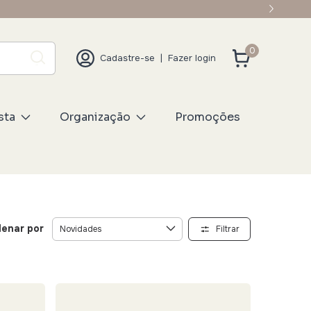
0
Cadastre-se
|
Fazer login
sta
Organização
Promoções
enar por
Filtrar