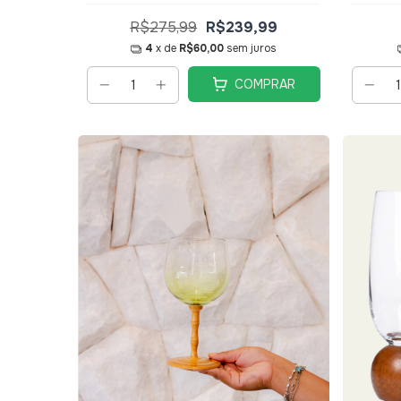
35711 - Wolff
R$275,99
R$239,99
4
x de
R$60,00
sem juros
COMPRAR