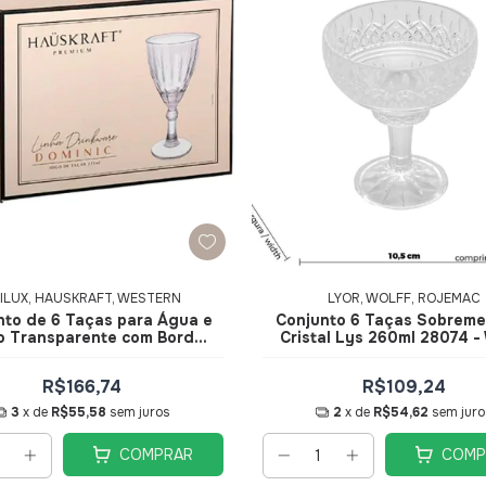
ILUX, HAUSKRAFT, WESTERN
LYOR, WOLFF, ROJEMAC
nto de 6 Taças para Água e
Conjunto 6 Taças Sobrem
o Transparente com Borda
Cristal Lys 260ml 28074 -
ourada 275ml Premium
CVN010TR - Hauskraft
R$166,74
R$109,24
3
x de
R$55,58
sem juros
2
x de
R$54,62
sem juro
COMPRAR
COMP