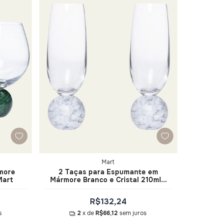
Mart
more
2 Taças para Espumante em
Mart
Mármore Branco e Cristal 210ml -
Mart
R$132,24
s
2
x de
R$66,12
sem juros