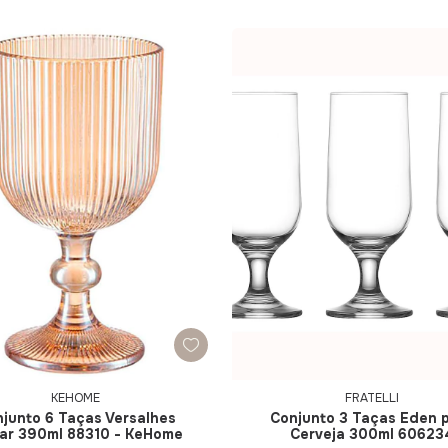
KEHOME
FRATELLI
junto 6 Taças Versalhes
Conjunto 3 Taças Eden 
ar 390ml 88310 - KeHome
Cerveja 300ml 60623