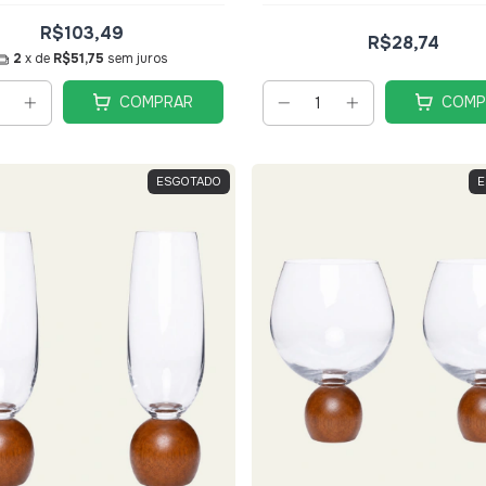
R$103,49
R$28,74
2
x de
R$51,75
sem juros
COMPRAR
COMP
ESGOTADO
E