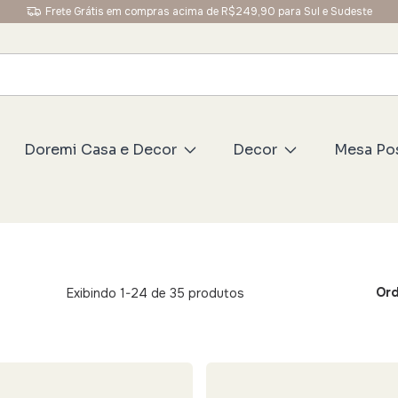
Frete Grátis em compras acima de R$249,90 para Sul e Sudeste
Doremi Casa e Decor
Decor
Mesa Po
Ord
Exibindo 1-24 de 35 produtos