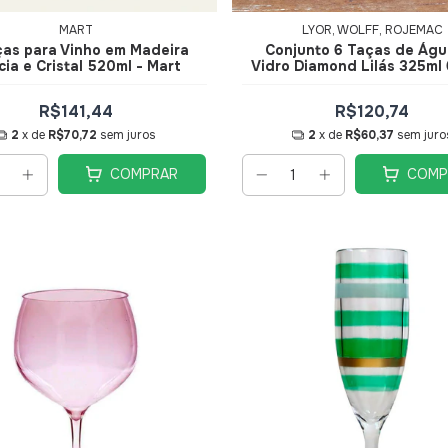
MART
LYOR, WOLFF, ROJEMAC
ças para Vinho em Madeira
Conjunto 6 Taças de Águ
ia e Cristal 520ml - Mart
Vidro Diamond Lilás 325ml 
Lyor
R$141,44
R$120,74
2
x de
R$70,72
sem juros
2
x de
R$60,37
sem juro
COMPRAR
COMP