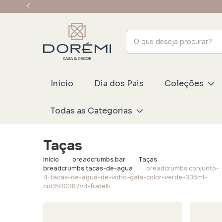
Início
Dia dos Pais
Coleções
Todas as Categorias
Taças
Início
breadcrumbs.bar
Taças
breadcrumbs.tacas-de-agua
breadcrumbs.conjunto-
4-tacas-de-agua-de-vidro-gala-color-verde-335ml-
co0500387vd-fratelli