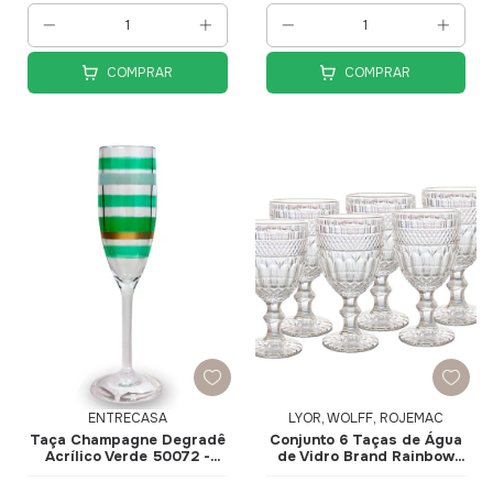
COMPRAR
COMPRAR
ENTRECASA
LYOR, WOLFF, ROJEMAC
Taça Champagne Degradê
Conjunto 6 Taças de Água
Acrílico Verde 50072 -
de Vidro Brand Rainbow
EntreCasa
345ml 28355 - Wolff