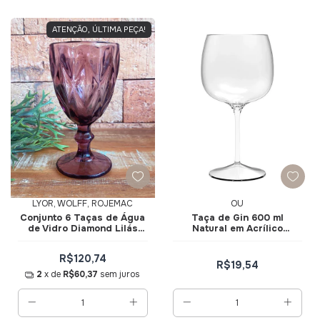
ATENÇÃO, ÚLTIMA PEÇA!
LYOR, WOLFF, ROJEMAC
OU
Conjunto 6 Taças de Água
Taça de Gin 600 ml
de Vidro Diamond Lilás
Natural em Acrílico
325ml 6474 - Lyor
TG300NT - Ou
R$120,74
R$19,54
2
x de
R$60,37
sem juros