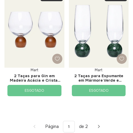
Mart
Mart
2 Taças para Gin em
2 Taças para Espumante
Madeira Acácia e Cristal
em Mármore Verde e
640ml - Mart
Cristal 210ml - Mart
ESGOTADO
ESGOTADO
Página
de 2