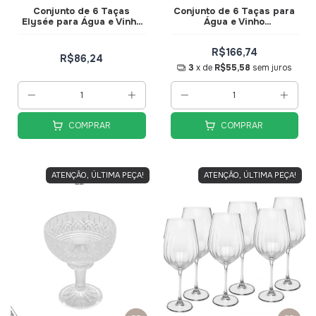
Conjunto de 6 Taças
Conjunto de 6 Taças para
Elysée para Água e Vinho
Água e Vinho
Transparente 325ml
Transparente com Borda
TCVN021 - Hauskraft
Dourada 275ml Premium
R$166,74
TCVN010TR - Hauskraft
R$86,24
3
x de
R$55,58
sem juros
COMPRAR
COMPRAR
ATENÇÃO, ÚLTIMA PEÇA!
ATENÇÃO, ÚLTIMA PEÇA!