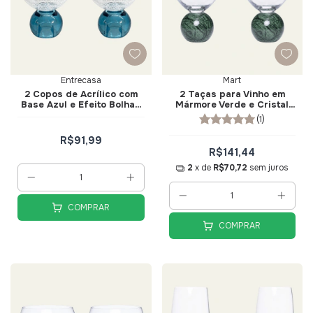
Entrecasa
Mart
2 Copos de Acrílico com
2 Taças para Vinho em
Base Azul e Efeito Bolhas
Mármore Verde e Cristal
360ml - Entrecasa
520ml - Mart
(1)
R$91,99
R$141,44
2
x de
R$70,72
sem juros
COMPRAR
COMPRAR