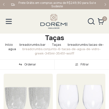
upom:
Frete Grátis em compras acima de R$249,90 para Sul e
Sudeste
0
Taças
Início
breadcrumbs.bar
Taças
breadcrumbs.tacas-de-
agua
breadcrumbs.conjunto-6-tacas-de-agua-de-vidro-
greek-345ml-35451-wolff
Ordenar
Filtrar