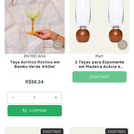
ENTRECASA
Mart
Taça Acrílico Rústico em
2 Taças para Espumante
Bambu Verde 440ml
em Madeira Acácia e
Cristal 210ml - Mart
ESGOTADO
R$56,34
COMPRAR
ESGOTADO
ESGOTADO