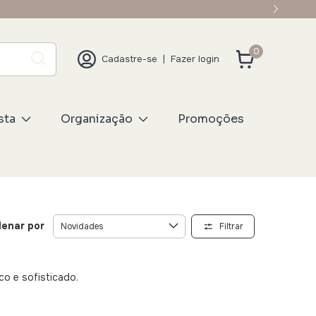
0
Cadastre-se
|
Fazer login
sta
Organização
Promoções
enar por
Filtrar
o e sofisticado.