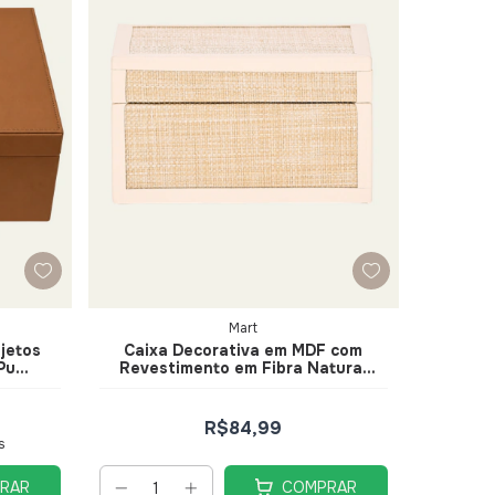
Mart
jetos
Caixa Decorativa em MDF com
Pu
Revestimento em Fibra Natural
t
18,5cm - Mart
R$84,99
s
RAR
COMPRAR