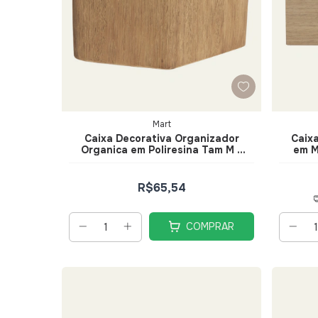
Mart
Caixa Decorativa Organizador
Caix
Organica em Poliresina Tam M -
em M
Mart
R$65,54
COMPRAR