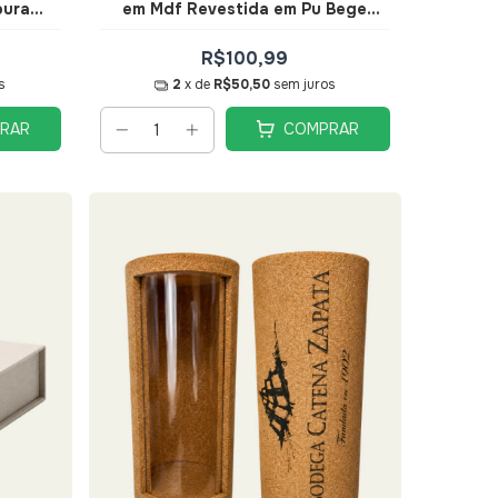
ourado
em Mdf Revestida em Pu Bege
Tam G - Mart
R$100,99
s
2
x de
R$50,50
sem juros
RAR
COMPRAR