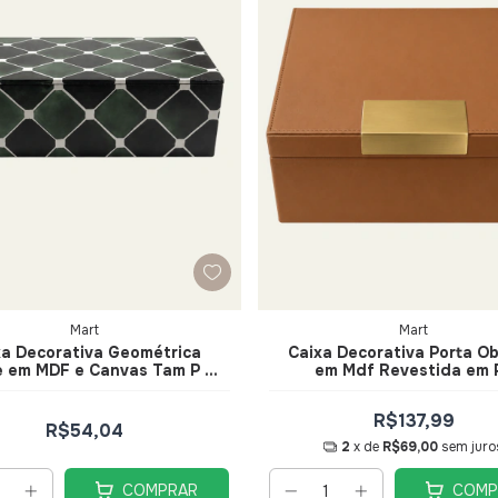
Mart
Mart
xa Decorativa Geométrica
Caixa Decorativa Porta Ob
e em MDF e Canvas Tam P -
em Mdf Revestida em 
Mart
Caramelo Tam G - Mar
R$137,99
R$54,04
2
x de
R$69,00
sem juro
COMPRAR
COMP