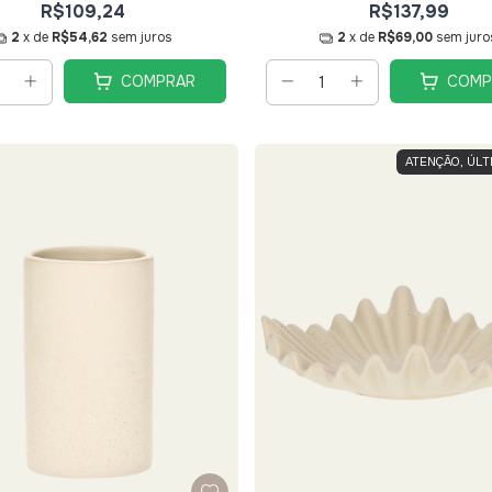
R$109,24
R$137,99
2
x de
R$54,62
sem juros
2
x de
R$69,00
sem juro
COMPRAR
COMP
ATENÇÃO, ÚLT