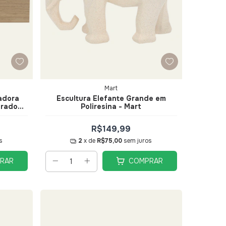
Mart
adora
Escultura Elefante Grande em
irado
Poliresina - Mart
R$149,99
s
2
x de
R$75,00
sem juros
RAR
COMPRAR