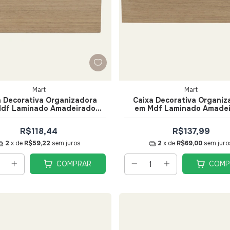
Mart
Mart
a Decorativa Organizadora
Caixa Decorativa Organiz
df Laminado Amadeirado
em Mdf Laminado Amade
22cm - Mart
32cm - Mart
R$118,44
R$137,99
2
x de
R$59,22
sem juros
2
x de
R$69,00
sem juro
COMPRAR
COMP