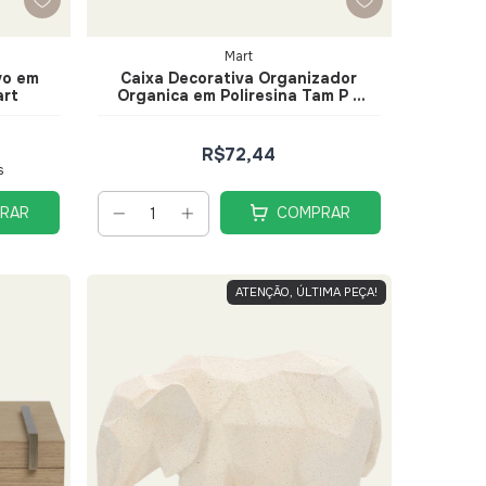
Mart
vo em
Caixa Decorativa Organizador
art
Organica em Poliresina Tam P -
Mart
R$72,44
s
RAR
COMPRAR
ATENÇÃO, ÚLTIMA PEÇA!