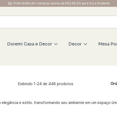
Ganhe 5% OFF na primeira compra usando o cupom: BEMVINDO
Doremi Casa e Decor
Decor
Mesa Po
Ord
Exibindo 1-24 de 446 produtos
legância e estilo, transformando seu ambiente em um espaço únic