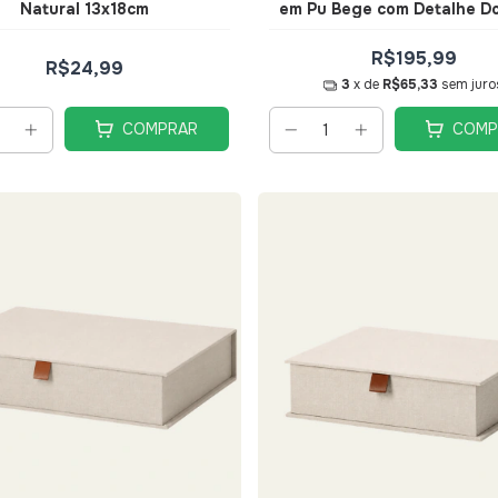
Natural 13x18cm
em Pu Bege com Detalhe D
Tam G - Mart
R$195,99
R$24,99
3
x de
R$65,33
sem juro
COMPRAR
COMP