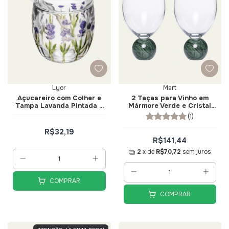
Lyor
Mart
Açucareiro com Colher e
2 Taças para Vinho em
Tampa Lavanda Pintada a
Mármore Verde e Cristal
Mão 8,5cm x 11,3cm Cristal
520ml - Mart
(1)
Ecológico - Lyor
R$32,19
R$141,44
2
x de
R$70,72
sem juros
COMPRAR
COMPRAR