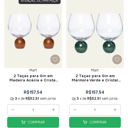
ATENÇÃO, ÚLTIMA PEÇA!
Mart
Mart
2 Taças para Gin em
2 Taças para Gin em
Madeira Acácia e Cristal
Mármore Verde e Cristal
640ml - Mart
640ml - Mart
R$157,54
R$157,54
3
x de
R$52,51
sem juros
3
x de
R$52,51
sem juros
COMPRAR
COMPRAR