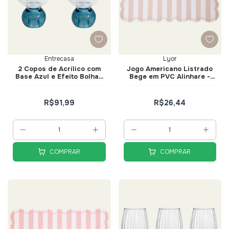
Entrecasa
Lyor
2 Copos de Acrílico com
Jogo Americano Listrado
Base Azul e Efeito Bolhas
Bege em PVC Alinhare -
360ml - Entrecasa
Lyor
R$91,99
R$26,44
COMPRAR
COMPRAR