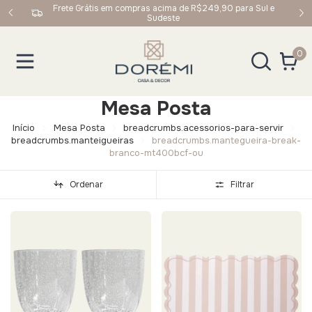
upom:
Frete Grátis em compras acima de R$249,90 para Sul e
Sudeste
0
Mesa Posta
Início
Mesa Posta
breadcrumbs.acessorios-para-servir
breadcrumbs.manteigueiras
breadcrumbs.mantegueira-break-
branco-mt400bcf-ou
Ordenar
Filtrar