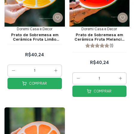
Doremi Casa e Decor
Doremi Casa e Decor
Prato de Sobremesa em
Prato de Sobremesa em
Cerâmica Fruta Limão
Cerâmica Fruta Melancia
Siciliano 21cm - Doremi
21cm - Doremi Casa e
(1)
Casa e Decor
Decor
R$40,24
R$40,24
COMPRAR
COMPRAR