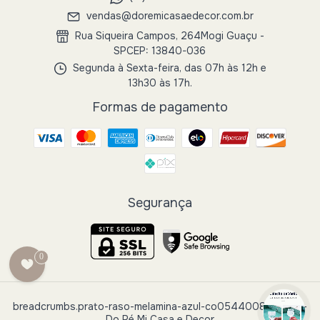
vendas@doremicasaedecor.com.br
Rua Siqueira Campos, 264Mogi Guaçu -
SPCEP: 13840-036
Segunda à Sexta-feira, das 07h às 12h e
13h30 às 17h.
Formas de pagamento
Segurança
0
breadcrumbs.prato-raso-melamina-azul-co0544008-fratelli
-
Do Ré Mi Casa e Decor