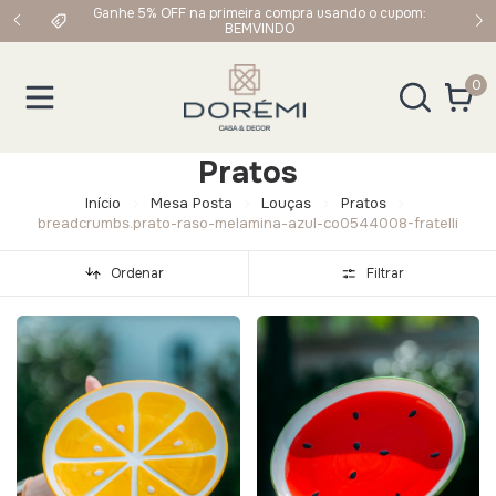
Ganhe 5% OFF na primeira compra usando o cupom:
Frete Grátis em
BEMVINDO
0
Pratos
Início
Mesa Posta
Louças
Pratos
breadcrumbs.prato-raso-melamina-azul-co0544008-fratelli
Ordenar
Filtrar