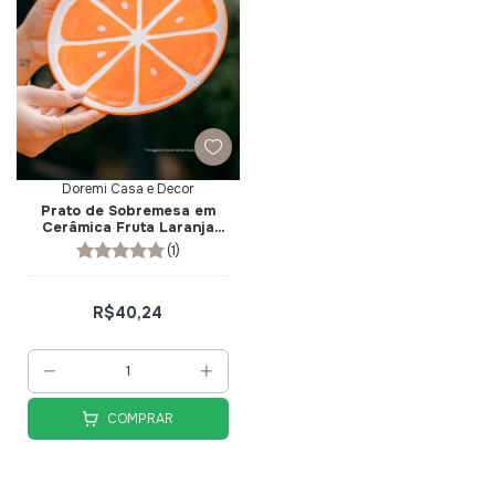
Doremi Casa e Decor
Prato de Sobremesa em
Cerâmica Fruta Laranja
21cm - Doremi Casa e
(1)
Decor
R$40,24
COMPRAR