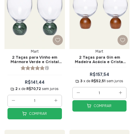
Mart
Mart
2 Taças para Vinho em
2 Taças para Gin em
Mármore Verde e Cristal
Madeira Acácia e Cristal
520ml - Mart
640ml - Mart
(1)
R$157,54
3
x de
R$52,51
sem juros
R$141,44
2
x de
R$70,72
sem juros
COMPRAR
COMPRAR