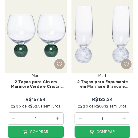
Mart
Mart
2 Taças para Gin em
2 Taças para Espumante
Mármore Verde e Cristal
em Mármore Branco e
640ml - Mart
Cristal 210ml - Mart
R$157,54
R$132,24
3
x de
R$52,51
sem juros
2
x de
R$66,12
sem juros
COMPRAR
COMPRAR