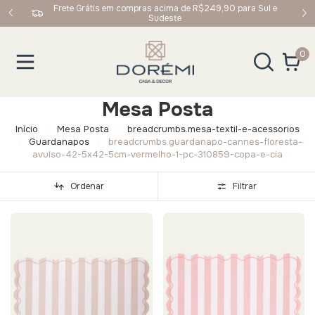
upom:
Frete Grátis em compras acima de R$249,90 para Sul e
Sudeste
0
Mesa Posta
Início
Mesa Posta
breadcrumbs.mesa-textil-e-acessorios
Guardanapos
breadcrumbs.guardanapo-cannes-floresta-
avulso-42-5x42-5cm-vermelho-1-pc-310859-copa-e-cia
Ordenar
Filtrar