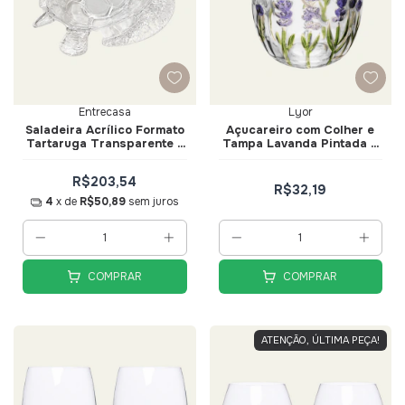
Entrecasa
Lyor
Saladeira Acrílico Formato
Açucareiro com Colher e
Tartaruga Transparente -
Tampa Lavanda Pintada a
Entrecasa
Mão 8,5cm x 11,3cm Cristal
Ecológico - Lyor
R$203,54
R$32,19
4
x de
R$50,89
sem juros
COMPRAR
COMPRAR
ATENÇÃO, ÚLTIMA PEÇA!