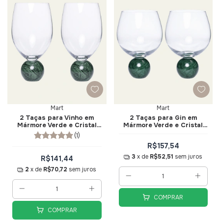
Mart
Mart
2 Taças para Vinho em
2 Taças para Gin em
Mármore Verde e Cristal
Mármore Verde e Cristal
520ml - Mart
640ml - Mart
(1)
R$157,54
3
x de
R$52,51
sem juros
R$141,44
2
x de
R$70,72
sem juros
COMPRAR
COMPRAR