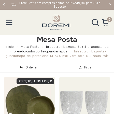
upom:
Frete Grátis em compras acima de R$249,90 para Sul e
Sudeste
0
Mesa Posta
Início
Mesa Posta
breadcrumbs.mesa-textil-e-acessorios
breadcrumbs.porta-guardanapos
breadcrumbs.porta-
guardanapo-de-porcelana-14-5x4-5x8-7cm-pcln-012-hauskraft
Ordenar
Filtrar
ATENÇÃO, ÚLTIMA PEÇA!