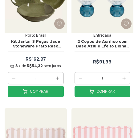
Porto Brasil
Entrecasa
Kit Jantar 3 Peças Jade
2 Copos de Acrílico com
Stoneware Prato Raso
Base Azul e Efeito Bolhas
Fundo e Sobremesa - Porto
360ml - Entrecasa
Brasil
R$162,97
R$91,99
3
x de
R$54,32
sem juros
COMPRAR
COMPRAR