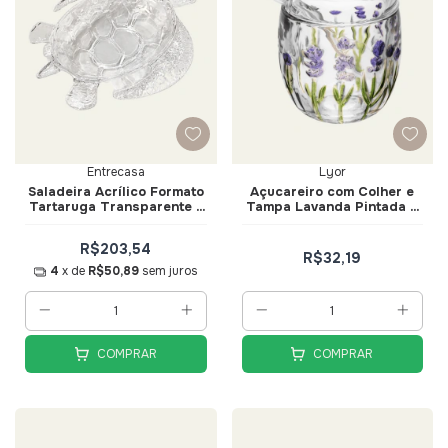
Entrecasa
Lyor
Saladeira Acrílico Formato
Açucareiro com Colher e
Tartaruga Transparente -
Tampa Lavanda Pintada a
Entrecasa
Mão 8,5cm x 11,3cm Cristal
Ecológico - Lyor
R$203,54
R$32,19
4
x de
R$50,89
sem juros
COMPRAR
COMPRAR