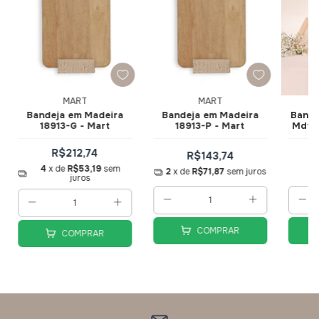
MART
MART
Bandeja em Madeira
Bandeja em Madeira
Bande
18913-G - Mart
18913-P - Mart
Mdf c
R$212,74
R$143,74
4
x de
R$53,19
sem
2
x de
R$71,87
sem juros
juros
COMPRAR
COMPRAR