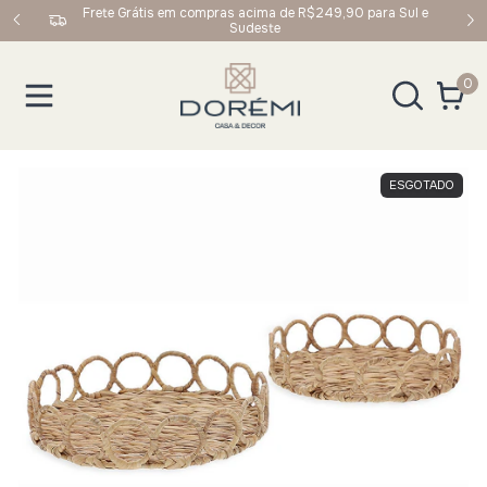
upom:
Frete Grátis em compras acima de R$249,90 para Sul e
Sudeste
0
ESGOTADO