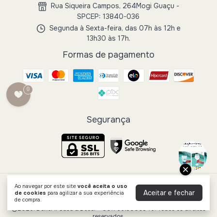
Rua Siqueira Campos, 264Mogi Guaçu -
SPCEP: 13840-036
Segunda à Sexta-feira, das 07h às 12h e
13h30 às 17h.
Formas de pagamento
0
Segurança
Ao navegar por este site
você aceita o uso
Bandeja Decorativa em Fibra Natural 10x40x40cm 19063-G -
Aceitar e fechar
de cookies
para agilizar a sua experiência
Mart
- Do Ré Mi Casa e Decor
de compra.
©2026. DoReMi Casa & Decor - 00176613000346. Todos os direitos
reservados.