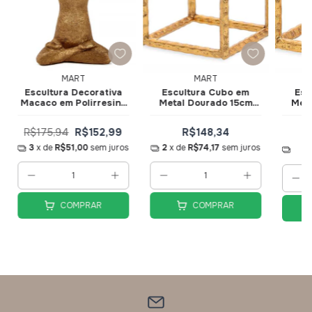
MART
MART
Escultura Decorativa
Escultura Cubo em
Esc
Macaco em Polirresina
Metal Dourado 15cm
Met
17x30cm 18534-C -
18968 - Mart
Mart
R$175,94
R$152,99
R$148,34
2
3
x de
R$51,00
sem juros
2
x de
R$74,17
sem juros
COMPRAR
COMPRAR