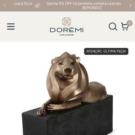
 Sul e
Ganhe 5% OFF na primeira compra usando o cupom:
BEMVINDO
0
ATENÇÃO, ÚLTIMA PEÇA!