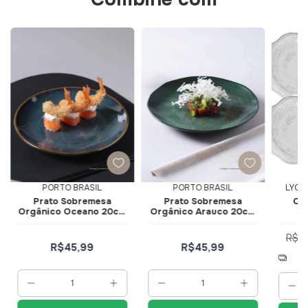
PORTO BRASIL
PORTO BRASIL
LYOR
Prato Sobremesa
Prato Sobremesa
Con
Orgânico Oceano 20cm
Orgânico Arauco 20cm
S
1414119001 - Porto
141495801 - Porto
Butte
Brasil
Brasil
2
R$1
R$45,99
R$45,99
2