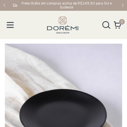
upom:
Frete Grátis em compras acima de R$249,90 para Sul e
Sudeste
0