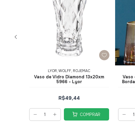
LYOR, WOLFF, ROJEMAC
 Glow
Vaso de Vidro Diamond 13x20xm
Vaso 
5966 - Lyor
Borda
R$49,44
ros
COMPRAR
PRAR