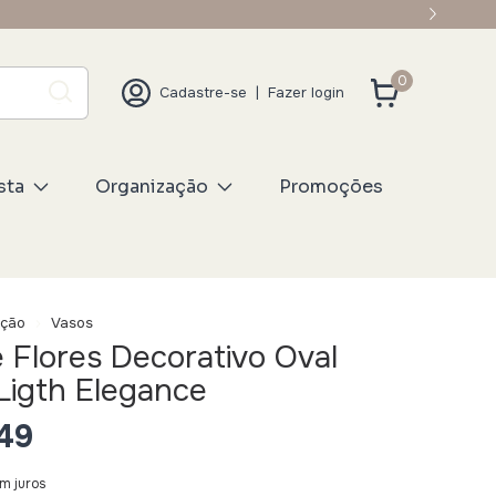
0
Cadastre-se
|
Fazer login
sta
Organização
Promoções
ação
Vasos
 Flores Decorativo Oval
Ligth Elegance
49
m juros