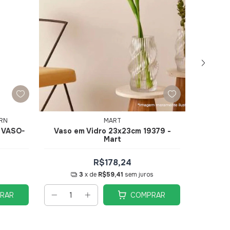
ERN
MART
- VASO-
Vaso em Vidro 23x23cm 19379 -
Vaso
Mart
R$178,24
3
x de
R$59,41
sem juros
RAR
COMPRAR