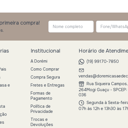
primeira compra!
s.
rias
Institucional
Horário de Atendim
A Dorémi
(19) 99170-7850
Pais
Como Comprar
vendas@doremicasaedeco
s
Compra Segura
Rua Siqueira Campos,
asa e
Fretes e Entregas
264Mogi Guaçu - SPCEP:
Formas de
036
Pagamento
Segunda à Sexta-feir
sta
Política de
07h às 12h e 13h30 às 17
Privacidade
ação
Trocas e
es
Devoluções