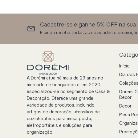
Cadastre-se e ganhe 5% OFF na sua 
E ainda receba todas as novidades e promoçõe
Catego
Início
Dia dos 
A Dorémi atua há mais de 29 anos no
Coleçõe
mercado de brinquedos e, em 2020,
especializou-se no segmento de Casa &
Doremi C
Decor
Decoração. Oferece uma grande
variedade de produtos, incluindo
Decor
artigos de decoração, utensílios de
Mesa Po
cozinha, itens para mesa posta,
Organiz
eletroportáteis e soluções para
Promoçõ
organização.