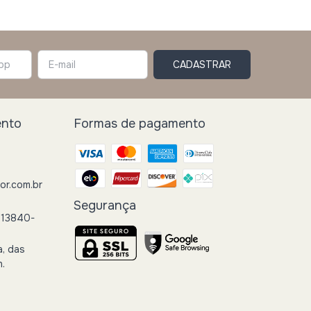
ento
Formas de pagamento
r.com.br
Segurança
 13840-
a, das
h.